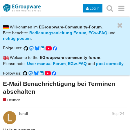
Log In
Willkommen im
EGroupware-Community-Forum
.
Bitte beachte:
Bedienungsanleitung Forum
,
EGw-FAQ
und
richtig posten
.
Folge uns:
Welcome to the
EGroupware community forum
.
Please note:
User manual Forum
,
EGw-FAQ
and
post correctly
.
Follow us:
E-Mail Benachrichtigung bei Terminen
abschalten
Deutsch
lendl
Sep '24