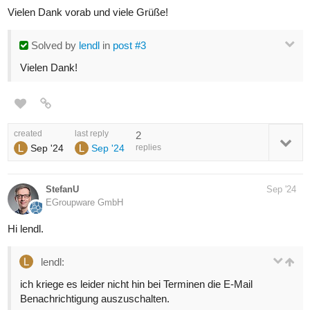
Vielen Dank vorab und viele Grüße!
Solved
by
lendl
in
post #3
Vielen Dank!
created
last reply
2
Sep '24
Sep '24
replies
StefanU
Sep '24
EGroupware GmbH
Hi lendl.
lendl:
ich kriege es leider nicht hin bei Terminen die E-Mail
Benachrichtigung auszuschalten.