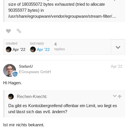
size of 180355072 bytes exhausted (tried to allocate
90355977 bytes) in
/usr/share/egroupware/vendor/egroupware/stream-filter/…
created
last reply
4
Apr '22
Apr '22
replies
StefanU
Apr '22
EGroupware GmbH
Hi Hagen.
Rechen-Knecht:
Da gibt es Kontoübergreifend offenbar ein Limit, wo liegt es
und lässt sich das evtl. ändern?
Ist mir nichts bekannt.