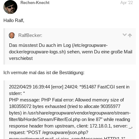
Rechen-Knecht
Apr '22
Hallo Ralf,
RalfBecker:
Das müsstest Du auch im Log (/etc/egroupware-
docker/egroupware-logs.sh) sehen, wenn Du eine große Mail
verschiebst
Ich vermute mal das ist die Bestätigung:
2022/04/29 16:39:44 [error] 24#24: *951487 FastCGI sent in
stderr: “
PHP message: PHP Fatal error: Allowed memory size of
180355072 bytes exhausted (tried to allocate 90355977
bytes) in /usr/share/egroupware/vendor/egroupware/stream-
filter/lib/Horde/Stream/Filter/Eol.php on line 87” while reading
response header from upstream, client: 172.18.0.1, server: _,
request: “POST /egroupware/json.php?
menuaction=mail.mail_ui.ajax_copyMessages HTTP/1.1”,