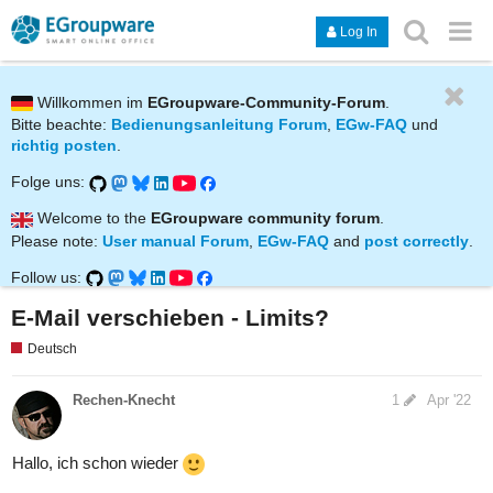
Log In
Willkommen im
EGroupware-Community-Forum
.
Bitte beachte:
Bedienungsanleitung Forum
,
EGw-FAQ
und
richtig posten
.
Folge uns:
Welcome to the
EGroupware community forum
.
Please note:
User manual Forum
,
EGw-FAQ
and
post correctly
.
Follow us:
E-Mail verschieben - Limits?
Deutsch
Rechen-Knecht
1
Apr '22
Hallo, ich schon wieder