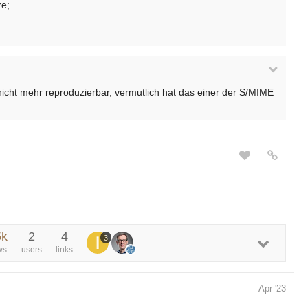
re;
icht mehr reproduzierbar, vermutlich hat das einer der S/MIME
5k
2
4
3
ws
users
links
Apr '23