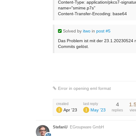
Content-Type: application/pkcs7-signatu
name="smime.p7s"
Content-Transfer-Encoding: base64
Solved
by
itwo
in
post #5
Das Problem ist mit der 23.1.20230524 n
Commits gelöst.
Error in opening eml format
4
1.
created
last reply
Apr '23
May '23
replies
vie
StefanU
EGroupware GmbH