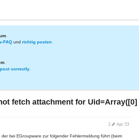
rum
.
w-FAQ
und
richtig posten
.
um
.
post correctly
.
ot fetch attachment for Uid=Array([0]
2
Apr '23
 der bei EGroupware zur folgender Fehlermeldung führt (beim