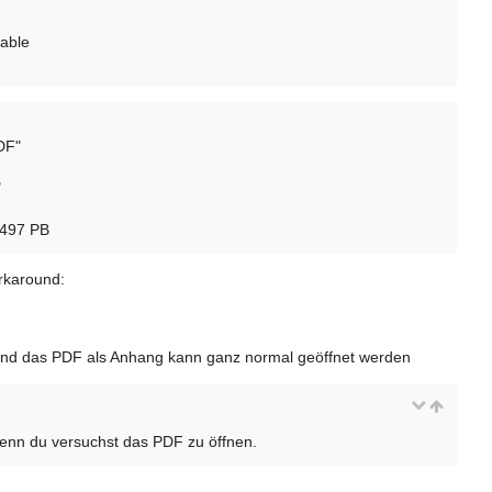
table
DF"
"
5497 PB
rkaround:
t und das PDF als Anhang kann ganz normal geöffnet werden
enn du versuchst das PDF zu öffnen.