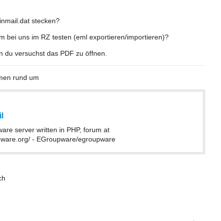
inmail.dat stecken?
m bei uns im RZ testen (eml exportieren/importieren)?
n du versuchst das PDF zu öffnen.
emen rund um
l
re server written in PHP, forum at
upware.org/ - EGroupware/egroupware
ch