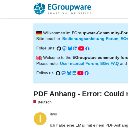
Willkommen im
EGroupware-Community-Fo
Bitte beachte:
Bedienungsanleitung Forum
,
EG
Folge uns:
Welcome to the
EGroupware community for
Please note:
User manual Forum
,
EGw-FAQ
and
Follow us:
PDF Anhang - Error: Could n
Deutsch
itwo
Ich habe eine EMail mit einem PDF Anhang