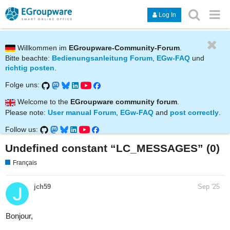
Log In
Willkommen im
EGroupware-Community-Forum
.
Bitte beachte:
Bedienungsanleitung Forum
,
EGw-FAQ
und
richtig posten
.
Folge uns:
Welcome to the
EGroupware community forum
.
Please note:
User manual Forum
,
EGw-FAQ
and
post correctly
.
Follow us:
Undefined constant “LC_MESSAGES” (0)
Français
jch59
Sep '25
Bonjour,