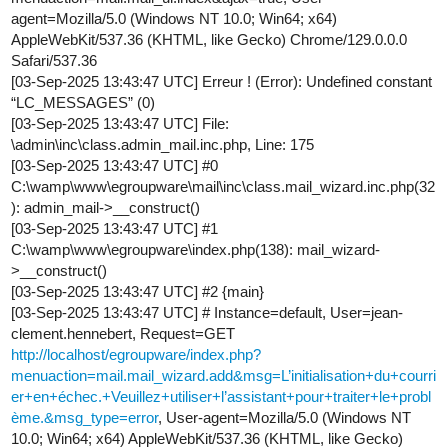
agent=Mozilla/5.0 (Windows NT 10.0; Win64; x64)
AppleWebKit/537.36 (KHTML, like Gecko) Chrome/129.0.0.0
Safari/537.36
[03-Sep-2025 13:43:47 UTC] Erreur ! (Error): Undefined constant
“LC_MESSAGES” (0)
[03-Sep-2025 13:43:47 UTC] File:
\admin\inc\class.admin_mail.inc.php, Line: 175
[03-Sep-2025 13:43:47 UTC]
#0
C:\wamp\www\egroupware\mail\inc\class.mail_wizard.inc.php(32
): admin_mail->__construct()
[03-Sep-2025 13:43:47 UTC]
#1
C:\wamp\www\egroupware\index.php(138): mail_wizard-
>__construct()
[03-Sep-2025 13:43:47 UTC]
#2
{main}
[03-Sep-2025 13:43:47 UTC] # Instance=default, User=jean-
clement.hennebert, Request=GET
http://localhost/egroupware/index.php?
menuaction=mail.mail_wizard.add&msg=L’initialisation+du+courri
er+en+échec.+Veuillez+utiliser+l’assistant+pour+traiter+le+probl
ème.&msg_type=error
, User-agent=Mozilla/5.0 (Windows NT
10.0; Win64; x64) AppleWebKit/537.36 (KHTML, like Gecko)