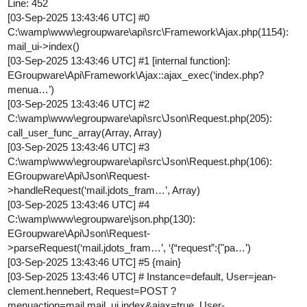
Line: 452
[03-Sep-2025 13:43:46 UTC]
#0
C:\wamp\www\egroupware\api\src\Framework\Ajax.php(1154):
mail_ui->index()
[03-Sep-2025 13:43:46 UTC]
#1
[internal function]:
EGroupware\Api\Framework\Ajax::ajax_exec(‘index.php?
menua…’)
[03-Sep-2025 13:43:46 UTC]
#2
C:\wamp\www\egroupware\api\src\Json\Request.php(205):
call_user_func_array(Array, Array)
[03-Sep-2025 13:43:46 UTC]
#3
C:\wamp\www\egroupware\api\src\Json\Request.php(106):
EGroupware\Api\Json\Request-
>handleRequest(‘mail.jdots_fram…’, Array)
[03-Sep-2025 13:43:46 UTC]
#4
C:\wamp\www\egroupware\json.php(130):
EGroupware\Api\Json\Request-
>parseRequest(‘mail.jdots_fram…’, ‘{“request”:{"pa…’)
[03-Sep-2025 13:43:46 UTC]
#5
{main}
[03-Sep-2025 13:43:46 UTC] # Instance=default, User=jean-
clement.hennebert, Request=POST ?
menuaction=mail.mail_ui.index&ajax=true, User-