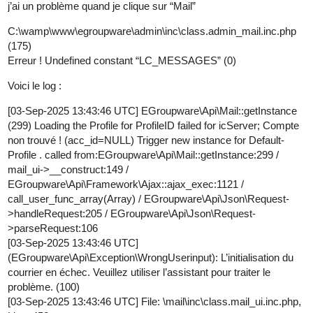
j’ai un problème quand je clique sur “Mail”
C:\wamp\www\egroupware\admin\inc\class.admin_mail.inc.php
(175)
Erreur ! Undefined constant “LC_MESSAGES” (0)
Voici le log :
[03-Sep-2025 13:43:46 UTC] EGroupware\Api\Mail::getInstance
(299) Loading the Profile for ProfileID failed for icServer; Compte
non trouvé ! (acc_id=NULL) Trigger new instance for Default-
Profile . called from:EGroupware\Api\Mail::getInstance:299 /
mail_ui->__construct:149 /
EGroupware\Api\Framework\Ajax::ajax_exec:1121 /
call_user_func_array(Array) / EGroupware\Api\Json\Request-
>handleRequest:205 / EGroupware\Api\Json\Request-
>parseRequest:106
[03-Sep-2025 13:43:46 UTC]
(EGroupware\Api\Exception\WrongUserinput): L’initialisation du
courrier en échec. Veuillez utiliser l’assistant pour traiter le
problème. (100)
[03-Sep-2025 13:43:46 UTC] File: \mail\inc\class.mail_ui.inc.php,