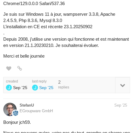
Chrome/129.0.0.0 Safari/537.36
Je suis sur Windows 11 à jour, wampserver 3.3.8, Apache
2.4.5.9, Php 8.3.6, Mysql 8.3.0
L’installation en CE est récente 23.1.20250902
.
Depuis 2008, j’utilise une version qui fonctionne et est maintenant
en version 21.1.20230210. Je souhaiterai évoluer.
Merci et belle journée
created
last reply
2
Sep '25
Sep '25
replies
StefanU
Sep '25
EGroupware GmbH
Bonjour jch59.
Nous ne pouvons guère, voire pas du tout, prendre en charge une