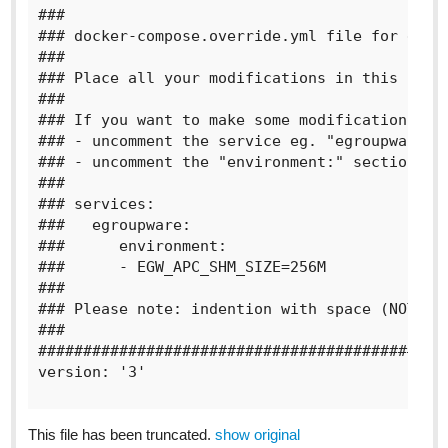
###

### docker-compose.override.yml file for egrou
###

### Place all your modifications in this file,
###

### If you want to make some modification / un
### - uncomment the service eg. "egroupware:",
### - uncomment the "environment:" section of 
###

### services:

###   egroupware:

###      environment:

###      - EGW_APC_SHM_SIZE=256M

###

### Please note: indention with space (NOT tab
###

##############################################
version: '3'

This file has been truncated.
show original