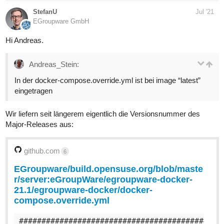
StefanU
Jul '21
EGroupware GmbH
Hi Andreas.
Andreas_Stein:
In der docker-compose.override.yml ist bei image “latest”
eingetragen
Wir liefern seit längerem eigentlich die Versionsnummer des
Major-Releases aus:
github.com
6
EGroupware/build.opensuse.org/blob/maste
r/server:eGroupWare/egroupware-docker-
21.1/egroupware-docker/docker-
compose.override.yml
##############################################