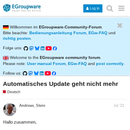
Log In
Willkommen im
EGroupware-Community-Forum
.
Bitte beachte:
Bedienungsanleitung Forum
,
EGw-FAQ
und
richtig posten
.
Folge uns:
Welcome to the
EGroupware community forum
.
Please note:
User manual Forum
,
EGw-FAQ
and
post correctly
.
Follow us:
Automatisches Update geht nicht mehr
Deutsch
Andreas_Stein
Jul '21
Hallo zusammen,