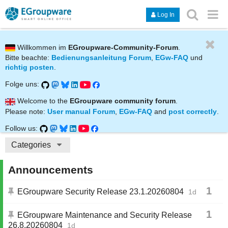
Log In
Willkommen im
EGroupware-Community-Forum
.
Bitte beachte:
Bedienungsanleitung Forum
,
EGw-FAQ
und
richtig posten
.
Folge uns:
Welcome to the
EGroupware community forum
.
Please note:
User manual Forum
,
EGw-FAQ
and
post correctly
.
Follow us:
Categories
Announcements
1
EGroupware Security Release 23.1.20260804
1d
1
EGroupware Maintenance and Security Release
26.8.20260804
1d