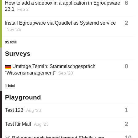
6
How to add a sidebox in a application in Egroupware
23.1
Feb 2
2
Install Egroupware via Quadlet as Systemd service
Nov '25
95
total
Surveys
0
Umfrage Termin: Stammtischgespräch
“Wissensmanagement”
Sep '20
1
total
Playground
1
Test 123
Aug '23
2
Test für Mail
Aug '23
10