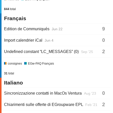
844
total
Français
9
Edition de Communiqués
Jun 22
0
Import calendrier iCal
Jun 4
2
Undefined constant “LC_MESSAGES” (0)
Sep '25
consignes
EGw-FAQ Français
31
total
Italiano
0
Sincronizzazione contatti in MacOs Ventura
Aug '23
2
Chiarimenti sulle offerte di EGroupware EPL
Feb '21