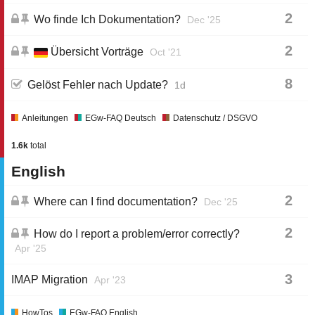
2
Wo finde Ich Dokumentation?
Dec '25
2
Übersicht Vorträge
Oct '21
8
Gelöst Fehler nach Update?
1d
Anleitungen
EGw-FAQ Deutsch
Datenschutz / DSGVO
1.6k
total
English
2
Where can I find documentation?
Dec '25
2
How do I report a problem/error correctly?
Apr '25
3
IMAP Migration
Apr '23
HowTos
EGw-FAQ English