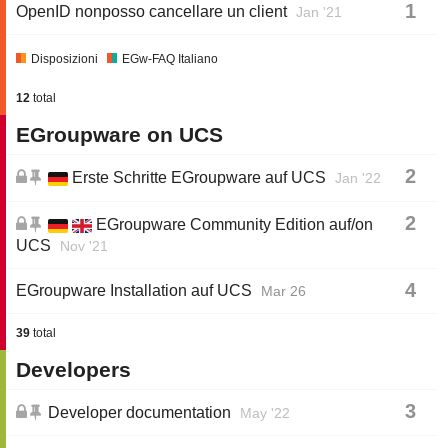
1
OpenID nonposso cancellare un client
Jan '21
Disposizioni
EGw-FAQ Italiano
12
total
EGroupware on UCS
2
Erste Schritte EGroupware auf UCS
Jan '22
2
EGroupware Community Edition auf/on
UCS
Nov '21
4
EGroupware Installation auf UCS
Mar 26
39
total
Developers
3
Developer documentation
May '22