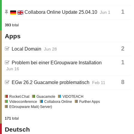
1
Collabora Online Update 25.04.10
Jun 1
393
total
Apps
2
Local Domain
Jun 28
1
Problem bei einer EGroupware Installation
Jun 16
8
EGw 26.2 Guacamole problematisch
Feb 11
Rocket.Chat
Guacamole
VIDOTEACH
Videoconference
Collabora Online
Further Apps
EGroupware Mail(-Server)
171
total
Deutsch