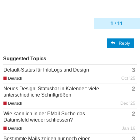
1
11
/
Reply
Suggested Topics
3
Default-Status für InfoLogs und Design
Oct '25
Deutsch
2
Neues Design: Statusbar in Kalender: viele
unterschiedliche Schriftgrößen
Dec '25
Deutsch
2
Wie kann ich in der EMail Suche das
Datumsfeld wieder schliessen?
Jan 16
Deutsch
3
Bestimmte Mails zeigen nur noch einen