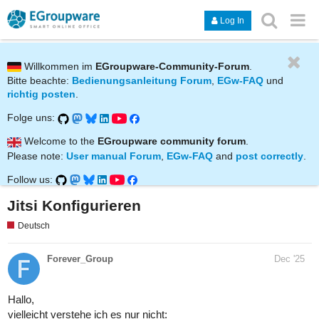
Log In
Willkommen im
EGroupware-Community-Forum
.
Bitte beachte:
Bedienungsanleitung Forum
,
EGw-FAQ
und
richtig posten
.
Folge uns:
Welcome to the
EGroupware community forum
.
Please note:
User manual Forum
,
EGw-FAQ
and
post correctly
.
Follow us:
Jitsi Konfigurieren
Deutsch
Forever_Group
Dec '25
Hallo,
vielleicht verstehe ich es nur nicht: