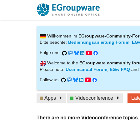
Willkommen im
EGroupware-Community-Fo
Bitte beachte:
Bedienungsanleitung Forum
,
EG
Folge uns:
Welcome to the
EGroupware community for
Please note:
User manual Forum
,
EGw-FAQ
and
Follow us:
Apps
Videoconference
Lat
There are no more Videoconference topics.