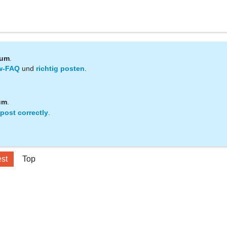
rum
.
w-FAQ
und
richtig posten
.
um
.
post correctly
.
est
Top