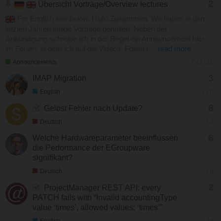
2
Übersicht Vorträge/Overview lectures
For English see below. Hallo Zusammen. Wir haben in den
letzten Jahren einige Vorträge gehalten. Neben der
Ankündigung schreibe ich in der Regel ein Announcement hier
im Forum, in dem ich auf die Videos, Folien (…
read more
Oct '21
Announcements
3
IMAP Migration
17h
English
8
Gelöst Fehler nach Update?
1d
Deutsch
6
Welche Hardwareparameter beeinflussen
die Performance der EGroupware
signifikant?
1d
Deutsch
2
ProjectManager REST API: every
PATCH fails with “Invalid accountingType
value ‘times’, allowed values: ‘times’”
3d