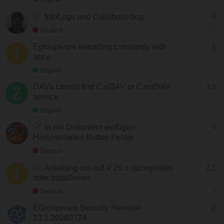
English
4
InfoLogs und Collabora-bug
3d
Deutsch
1
Egroupware reloading constantly with
apcu
8d
English
13
DAVx cannot find CalDAV or CardDAV
service
8d
English
4
In ein Dokument einfügen
Herunterladen Button Fehler
9d
Deutsch
21
Anleitung um auf V 26.x upzugraden
oder installieren
12d
Deutsch
2
EGroupware Security Release
23.1.20260724