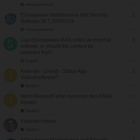
13d
Announcements
2
EGroupware Maintenance and Security
Release 26.7.20260724
13d
Announcements
0
Can EGroupware RAG index an external
website, or should the content be
imported first?
15d
English
3
Kalende - Urlaub - Status App -
Videokonferenz?
17d
Deutsch
10
Mehr Abstand/Farbe zwischen den EMail
Konten
23d
Deutsch
1
Kalender Import
24d
Deutsch
2
EGroupware Maintenance and Security