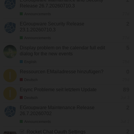
Release 26.7.20260710.3
27d
Announcements
2
EGroupware Security Release
23.1.20260710.3
27d
Announcements
5
Display problem on the calendar full edit
dialog for the new events
28d
English
0
Ressourcen EMailadresse hinzufügen?
29d
Deutsch
89
Esync Probleme seit letztem Update
Jul 3
Deutsch
2
EGroupware Maintenance Release
26.7.20260702
Jul 2
Announcements
2
Rocket Chat Oauth Settings