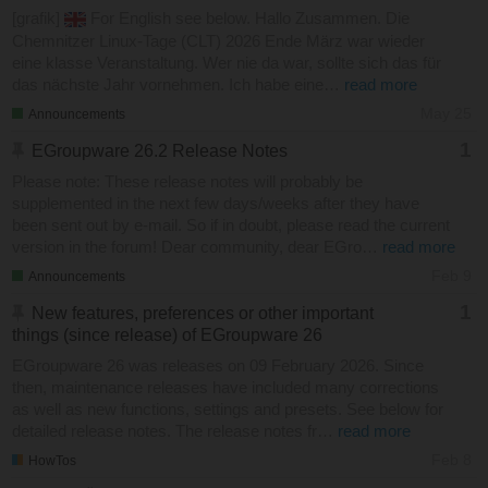
[grafik]
For English see below. Hallo Zusammen. Die
Chemnitzer Linux-Tage (CLT) 2026 Ende März war wieder
eine klasse Veranstaltung. Wer nie da war, sollte sich das für
das nächste Jahr vornehmen. Ich habe eine…
read more
May 25
Announcements
1
EGroupware 26.2 Release Notes
Please note: These release notes will probably be
supplemented in the next few days/weeks after they have
been sent out by e-mail. So if in doubt, please read the current
version in the forum! Dear community, dear EGro…
read more
Feb 9
Announcements
1
New features, preferences or other important
things (since release) of EGroupware 26
EGroupware 26 was releases on 09 February 2026. Since
then, maintenance releases have included many corrections
as well as new functions, settings and presets. See below for
detailed release notes. The release notes fr…
read more
Feb 8
HowTos