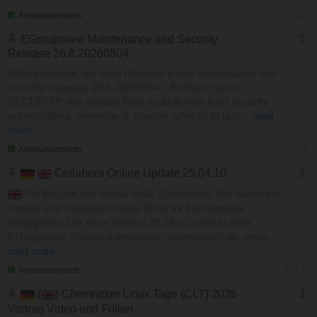
2d
Announcements
1
EGroupware Maintenance and Security
Release 26.8.20260804
Hello everyone, we have released a new maintenance and
Security relaease 26.8.20260804. . Release notes:
SECURITY: this release fixes multiple high level security
vulnerabilities, everyone is strongly adviced to upd…
read
more
2d
Announcements
1
Collabora Online Update 25.04.10
For English see below. Hallo Zusammen. Wir haben ein
Update von Collabora Online 25.04 für EGroupware
freigegeben. Die neue Version 25.04.10 sollte in einer
EGroupware-Standard-Installation automatisch als neuer…
read more
Jun 1
Announcements
1
(
) Chemnitzer Linux Tage (CLT) 2026
Vortrag Video und Folien