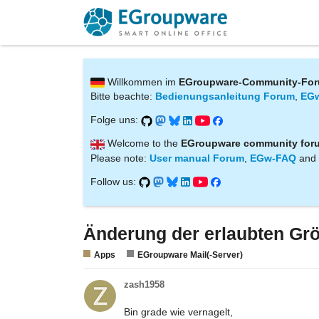
Willkommen im
EGroupware-Community-Fo
Bitte beachte:
Bedienungsanleitung Forum
,
EG
Folge uns:
Welcome to the
EGroupware community for
Please note:
User manual Forum
,
EGw-FAQ
and
Follow us:
Änderung der erlaubten Gr
Apps
EGroupware Mail(-Server)
zash1958
Bin grade wie vernagelt,