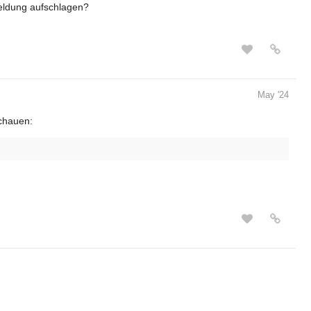
meldung aufschlagen?
May '24
chauen: