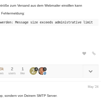
ntröße zum Versand aus dem Webmailer einstllen kann
 Fehlermeldung:
3k
2
1
4
3
ews
users
like
May '24
pp, sondern von Deinem SMTP Server.