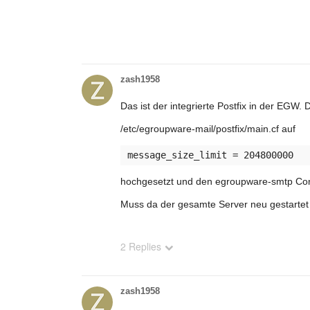
zash1958
Das ist der integrierte Postfix in der EGW.
/etc/egroupware-mail/postfix/main.cf auf
hochgesetzt und den egroupware-smtp Cont
Muss da der gesamte Server neu gestarte
2 Replies
zash1958