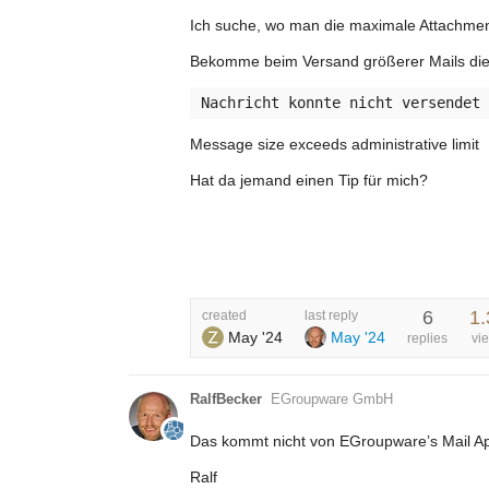
Ich suche, wo man die maximale Attachme
Bekomme beim Versand größerer Mails die
Message size exceeds administrative limit
Hat da jemand einen Tip für mich?
6
1.
created
last reply
May '24
May '24
replies
vi
RalfBecker
EGroupware GmbH
Das kommt nicht von EGroupware’s Mail A
Ralf