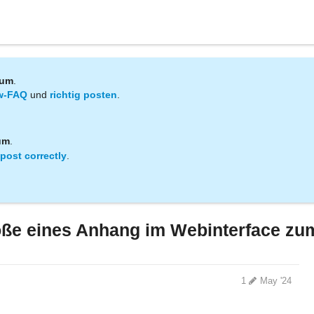
rum
.
w-FAQ
und
richtig posten
.
um
.
post correctly
.
öße eines Anhang im Webinterface zu
1
May '24