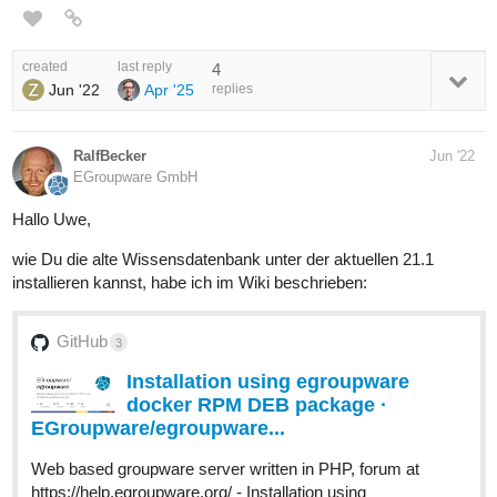
created
last reply
4
Jun '22
Apr '25
replies
RalfBecker
Jun '22
EGroupware GmbH
Hallo Uwe,
wie Du die alte Wissensdatenbank unter der aktuellen 21.1
installieren kannst, habe ich im Wiki beschrieben:
GitHub
3
Installation using egroupware
docker RPM DEB package ·
EGroupware/egroupware...
Web based groupware server written in PHP, forum at
https://help.egroupware.org/ - Installation using