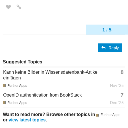
1
5
/
Reply
Suggested Topics
8
Kann keine Bilder in Wissensdatenbank-Artikel
einfügen
Nov '25
Further Apps
7
OpenID authentication from BookStack
Dec '25
Further Apps
Want to read more? Browse other topics in
Further Apps
or
view latest topics
.