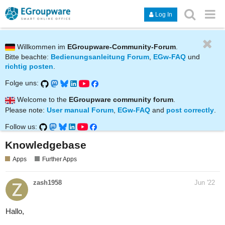
Log In
Willkommen im
EGroupware-Community-Forum
.
Bitte beachte:
Bedienungsanleitung Forum
,
EGw-FAQ
und
richtig posten
.
Folge uns:
Welcome to the
EGroupware community forum
.
Please note:
User manual Forum
,
EGw-FAQ
and
post correctly
.
Follow us:
Knowledgebase
Apps
Further Apps
zash1958
Jun '22
Hallo,