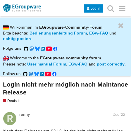
Log In
Willkommen im
EGroupware-Community-Forum
.
Bitte beachte:
Bedienungsanleitung Forum
,
EGw-FAQ
und
richtig posten
.
Folge uns:
Welcome to the
EGroupware community forum
.
Please note:
User manual Forum
,
EGw-FAQ
and
post correctly
.
Follow us:
Login nicht mehr möglich nach Maintance
Release
Deutsch
ronny
Dec '22