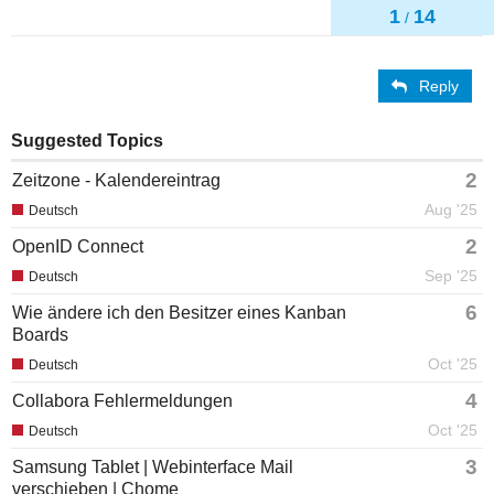
1
14
/
Reply
Suggested Topics
2
Zeitzone - Kalendereintrag
Aug '25
Deutsch
2
OpenID Connect
Sep '25
Deutsch
6
Wie ändere ich den Besitzer eines Kanban
Boards
Oct '25
Deutsch
4
Collabora Fehlermeldungen
Oct '25
Deutsch
3
Samsung Tablet | Webinterface Mail
verschieben | Chome