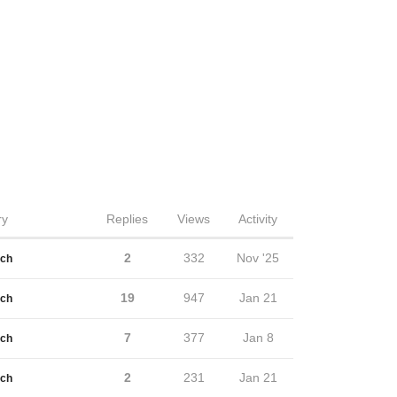
ry
Replies
Views
Activity
2
332
Nov '25
sch
19
947
Jan 21
sch
7
377
Jan 8
sch
2
231
Jan 21
sch