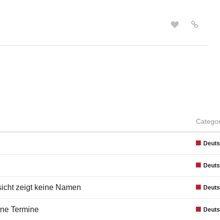
Catego
Deut
Deut
icht zeigt keine Namen
Deut
ene Termine
Deut