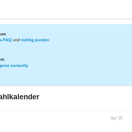
rum
.
w-FAQ
und
richtig posten
.
um
.
post correctly
.
ahlkalender
Apr '25