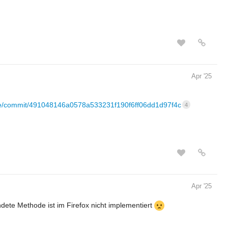
Apr '25
re/commit/491048146a0578a533231f190f6ff06dd1d97f4c
4
Apr '25
dete Methode ist im Firefox nicht implementiert