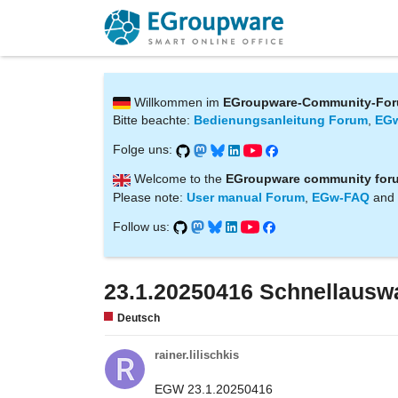
Willkommen im
EGroupware-Community-Fo
Bitte beachte:
Bedienungsanleitung Forum
,
EG
Folge uns:
Welcome to the
EGroupware community for
Please note:
User manual Forum
,
EGw-FAQ
and
Follow us:
23.1.20250416 Schnellausw
Deutsch
rainer.lilischkis
EGW 23.1.20250416