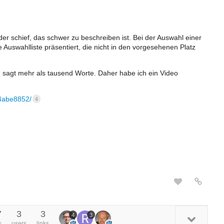
der schief, das schwer zu beschreiben ist. Bei der Auswahl einer
uswahlliste präsentiert, die nicht in den vorgesehenen Platz
d sagt mehr als tausend Worte. Daher habe ich ein Video
c4abe8852/
4
7
3
3
4
3
s
users
links