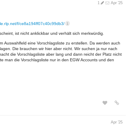
1
Apr '25
file.rlp.net/f/ce8a194ff07c40c99db3/
1
cheint, ist nicht anklickbar und verhält sich merkwürdig.
 im Auswahlfeld eine Vorschlagsliste zu erstellen. Da werden auch
agen. Die brauchen wir hier aber nicht. Wir suchen ja nur nach
ht die Vorschlagsliste aber lang und dann reicht der Platz nicht
nte man die Vorschlagsliste nur in den EGW Accounts und den
Apr '25