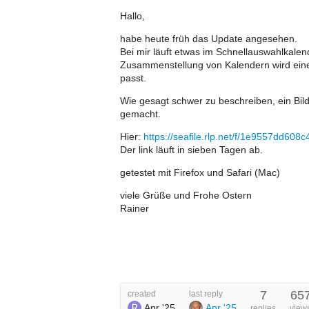
Hallo,
habe heute früh das Update angesehen.
Bei mir läuft etwas im Schnellauswahlkalen
Zusammenstellung von Kalendern wird eine A
passt.
Wie gesagt schwer zu beschreiben, ein Bil
gemacht.
Hier:
https://seafile.rlp.net/f/1e9557dd608
Der link läuft in sieben Tagen ab.
getestet mit Firefox und Safari (Mac)
viele Grüße und Frohe Ostern
Rainer
7
65
created
last reply
Apr '25
Apr '25
replies
view