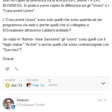
Non ho capito la differenza tra la licenza EPL SMART e EPL
BUSINESS. In pratica vorrei capire la differenza tra gli “Users” e i
“Concurrent Users”.
I “Concurrent Users” sono solo quelli che sono autenticati nel
programma via web o anche quelli che si collegano a
EGroupware attraverso caldav/carddadv?
Se vado in “Admin- View Sessions” gli “users” sono quelli con il
“login status” “Active” o anche quelli che sono contrassegnati con
“Success”?
Grazie
created
last reply
2
Jan '21
Feb '21
replies
StefanU
Jan '21
EGroupware GmbH