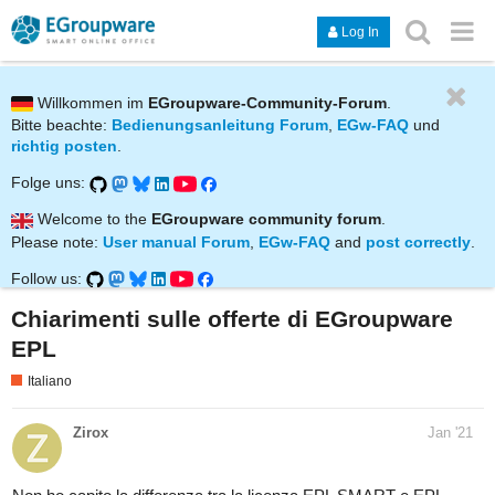
Log In
Willkommen im
EGroupware-Community-Forum
.
Bitte beachte:
Bedienungsanleitung Forum
,
EGw-FAQ
und
richtig posten
.
Folge uns:
Welcome to the
EGroupware community forum
.
Please note:
User manual Forum
,
EGw-FAQ
and
post correctly
.
Follow us:
Chiarimenti sulle offerte di EGroupware
EPL
Italiano
Zirox
Jan '21