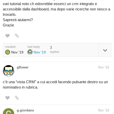
vari tutorial noto ch edovrebbe esserci un crm integrato e
accessibile dalla dashboard, ma dopo varie ricerche non riesco a
trovarlo.
Sapresti aiutarmi?
Grazie
created
last reply
3
Nov '19
Nov '19
replies
gflower
Nov '19
c’è una “vista CRM” a cui accedi facendo pulsante destro su un
nominativo in rubrica.
g.giordano
Nov '19