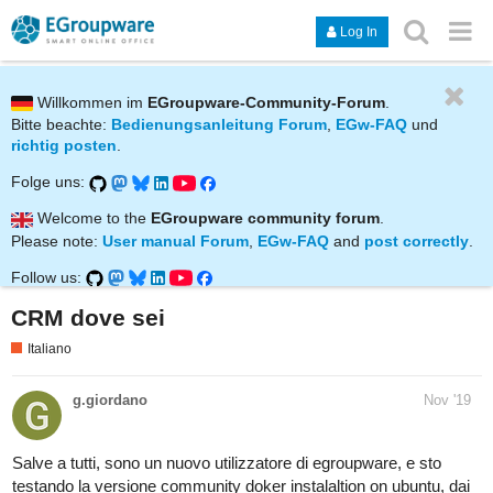
Log In
Willkommen im
EGroupware-Community-Forum
.
Bitte beachte:
Bedienungsanleitung Forum
,
EGw-FAQ
und
richtig posten
.
Folge uns:
Welcome to the
EGroupware community forum
.
Please note:
User manual Forum
,
EGw-FAQ
and
post correctly
.
Follow us:
CRM dove sei
Italiano
g.giordano
Nov '19
Salve a tutti, sono un nuovo utilizzatore di egroupware, e sto
testando la versione community doker instalaltion on ubuntu, dai