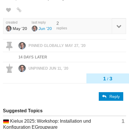
created
last reply
2
May '20
Jun '20
replies
PINNED GLOBALLY
MAY 27, '20
14 DAYS LATER
UNPINNED
JUN 11, '20
1
3
/
Reply
Suggested Topics
1
Kielux 2025: Workshop: Installation und
Konfiguration EGroupware