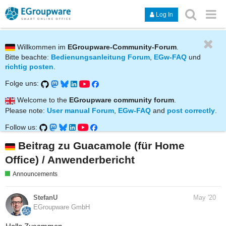
Log In
Willkommen im
EGroupware-Community-Forum
.
Bitte beachte:
Bedienungsanleitung Forum
,
EGw-FAQ
und
richtig posten
.
Folge uns:
Welcome to the
EGroupware community forum
.
Please note:
User manual Forum
,
EGw-FAQ
and
post correctly
.
Follow us:
Beitrag zu Guacamole (für Home
Office) / Anwenderbericht
Announcements
StefanU
May '20
EGroupware GmbH