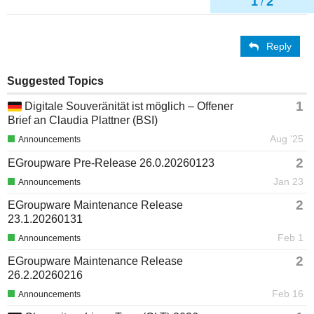
1
2
/
Reply
Suggested Topics
1
Digitale Souveränität ist möglich – Offener
Brief an Claudia Plattner (BSI)
Aug '25
Announcements
2
EGroupware Pre-Release 26.0.20260123
Jan 23
Announcements
2
EGroupware Maintenance Release
23.1.20260131
Feb 1
Announcements
2
EGroupware Maintenance Release
26.2.20260216
Feb 16
Announcements