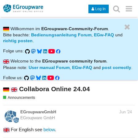
Log In
Willkommen im
EGroupware-Community-Forum
.
Bitte beachte:
Bedienungsanleitung Forum
,
EGw-FAQ
und
richtig posten
.
Folge uns:
Welcome to the
EGroupware community forum
.
Please note:
User manual Forum
,
EGw-FAQ
and
post correctly
.
Follow us:
Collabora Online 24.04
Announcements
EGroupwareGmbH
Jun '24
EGroupware GmbH
For English see
below
.