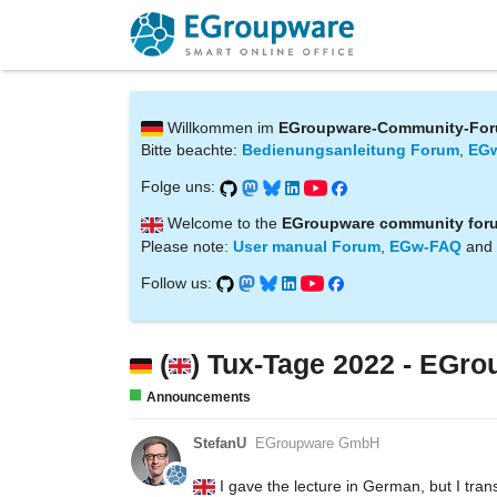
Willkommen im
EGroupware-Community-Fo
Bitte beachte:
Bedienungsanleitung Forum
,
EG
Folge uns:
Welcome to the
EGroupware community for
Please note:
User manual Forum
,
EGw-FAQ
and
Follow us:
(
) Tux-Tage 2022 - EGrou
Announcements
StefanU
EGroupware GmbH
I gave the lecture in German, but I trans