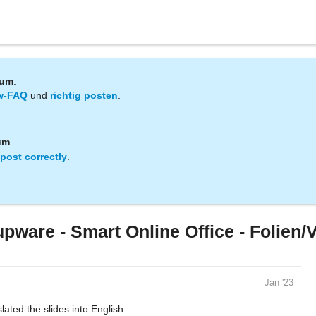
rum
.
w-FAQ
und
richtig posten
.
um
.
post correctly
.
pware - Smart Online Office - Folien/
Jan '23
lated the slides into English: