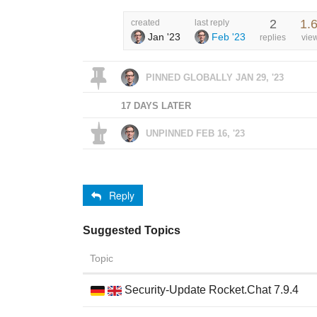
2
1.
created
last reply
Jan '23
Feb '23
replies
vie
PINNED GLOBALLY
JAN 29, '23
17 DAYS LATER
UNPINNED
FEB 16, '23
Reply
Suggested Topics
Topic
Security-Update Rocket.Chat 7.9.4