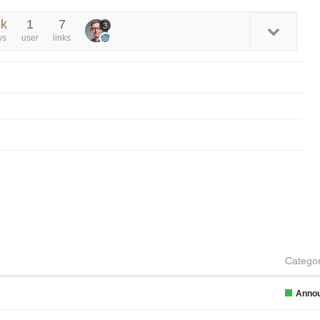
6k
1
7
3
ws
user
links
Catego
Anno