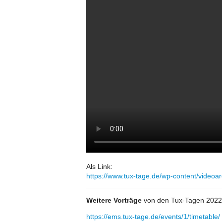
Als Link:
https://www.tux-tage.de/wp-content/vide
Weitere Vorträge
von den Tux-Tagen 2022 s
https://ems.tux-tage.de/events/1/timetable/