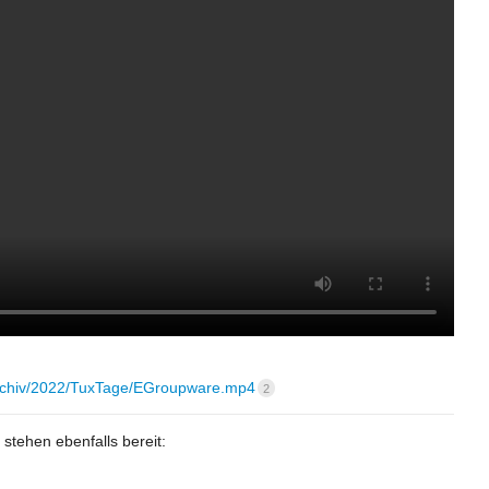
oarchiv/2022/TuxTage/EGroupware.mp4
2
tehen ebenfalls bereit: