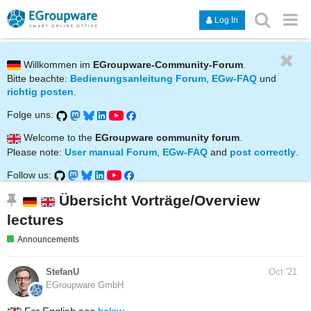
Log In
Willkommen im
EGroupware-Community-Forum
.
Bitte beachte:
Bedienungsanleitung Forum
,
EGw-FAQ
und
richtig posten
.
Folge uns:
Welcome to the
EGroupware community forum
.
Please note:
User manual Forum
,
EGw-FAQ
and
post correctly
.
Follow us:
Übersicht Vorträge/Overview
lectures
Announcements
StefanU
Oct '21
EGroupware GmbH