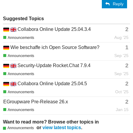
Reply
Suggested Topics
2
Collabora Online Update 25.04.3.4
Aug '25
Announcements
1
Wie beschaffe ich Open Source Software?
Sep '25
Announcements
2
Security-Update Rocket.Chat 7.9.4
Sep '25
Announcements
2
Collabora Online Update 25.04.5
Oct '25
Announcements
2
EGroupware Pre-Release 26.x
Jan 15
Announcements
Want to read more? Browse other topics in
or
view latest topics
.
Announcements