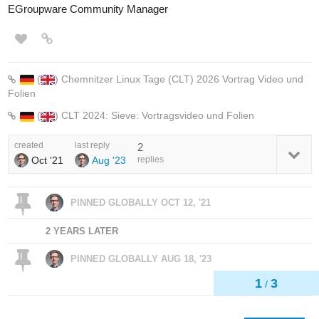
EGroupware Community Manager
(
) Chemnitzer Linux Tage (CLT) 2026 Vortrag Video und
Folien
(
) CLT 2024: Sieve: Vortragsvideo und Folien
created
last reply
2
Oct '21
Aug '23
replies
PINNED GLOBALLY
OCT 12, '21
2 YEARS LATER
PINNED GLOBALLY
AUG 18, '23
1
3
/