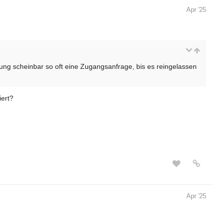
Apr '25
tung scheinbar so oft eine Zugangsanfrage, bis es reingelassen
ert?
Apr '25