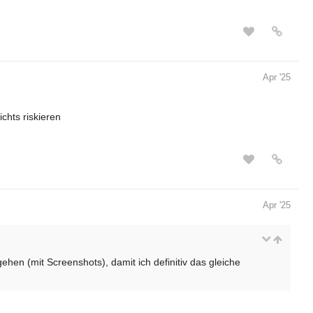
Apr '25
chts riskieren
Apr '25
ehen (mit Screenshots), damit ich definitiv das gleiche