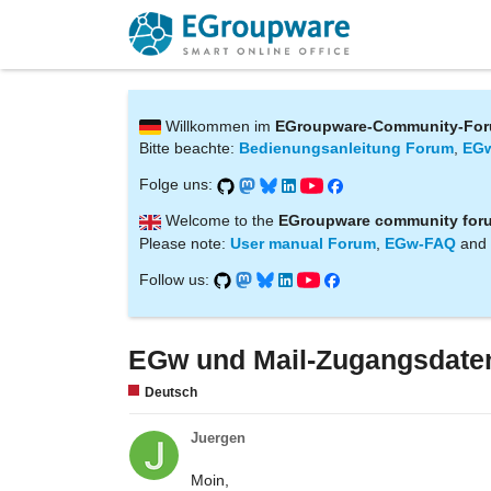
Willkommen im
EGroupware-Community-Fo
Bitte beachte:
Bedienungsanleitung Forum
,
EG
Folge uns:
Welcome to the
EGroupware community for
Please note:
User manual Forum
,
EGw-FAQ
and
Follow us:
EGw und Mail-Zugangsdate
Deutsch
Juergen
Moin,