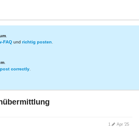
rum
.
w-FAQ
und
richtig posten
.
um
.
post correctly
.
nübermittlung
1
Apr '25