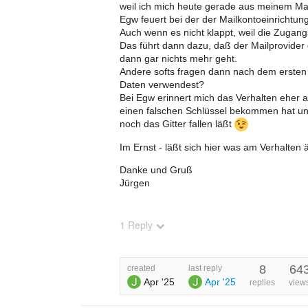
weil ich mich heute gerade aus meinem Mai
Egw feuert bei der der Mailkontoeinrichtun
Auch wenn es nicht klappt, weil die Zugang
Das führt dann dazu, daß der Mailprovider 
dann gar nichts mehr geht.
Andere softs fragen dann nach dem ersten Fe
Daten verwendest?
Bei Egw erinnert mich das Verhalten eher 
einen falschen Schlüssel bekommen hat un
noch das Gitter fallen läßt
Im Ernst - läßt sich hier was am Verhalten
Danke und Gruß
Jürgen
1 Reply
8
64
created
last reply
Apr '25
Apr '25
replies
view