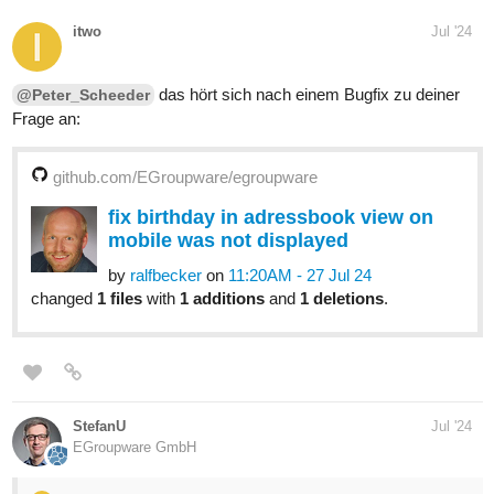
itwo
Jul '24
das hört sich nach einem Bugfix zu deiner
@Peter_Scheeder
Frage an:
github.com/EGroupware/egroupware
fix birthday in adressbook view on
mobile was not displayed
by
ralfbecker
on
11:20AM - 27 Jul 24
changed
1 files
with
1 additions
and
1 deletions
.
StefanU
Jul '24
EGroupware GmbH