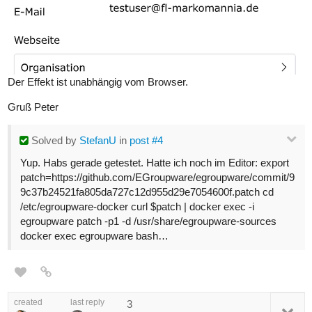
Der Effekt ist unabhängig vom Browser.
Gruß Peter
Solved
by
StefanU
in
post #4
Yup. Habs gerade getestet. Hatte ich noch im Editor: export
patch=https://github.com/EGroupware/egroupware/commit/9
9c37b24521fa805da727c12d955d29e7054600f.patch cd
/etc/egroupware-docker curl $patch | docker exec -i
egroupware patch -p1 -d /usr/share/egroupware-sources
docker exec egroupware bash…
created
last reply
3