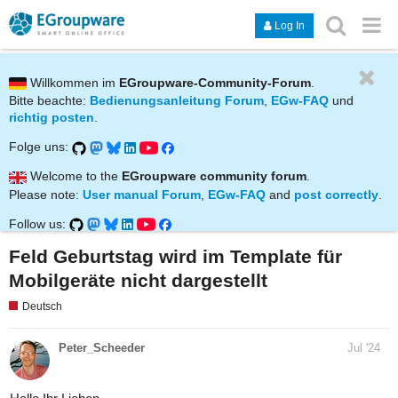
Log In
Willkommen im
EGroupware-Community-Forum
.
Bitte beachte:
Bedienungsanleitung Forum
,
EGw-FAQ
und
richtig posten
.
Folge uns:
Welcome to the
EGroupware community forum
.
Please note:
User manual Forum
,
EGw-FAQ
and
post correctly
.
Follow us:
Feld Geburtstag wird im Template für
Mobilgeräte nicht dargestellt
Deutsch
Peter_Scheeder
Jul '24