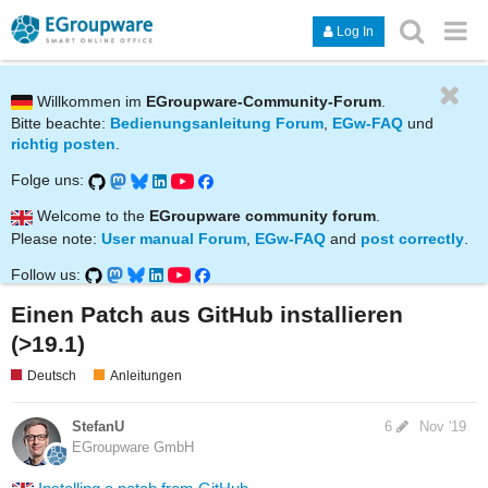
Log In
Willkommen im
EGroupware-Community-Forum
.
Bitte beachte:
Bedienungsanleitung Forum
,
EGw-FAQ
und
richtig posten
.
Folge uns:
Welcome to the
EGroupware community forum
.
Please note:
User manual Forum
,
EGw-FAQ
and
post correctly
.
Follow us:
Einen Patch aus GitHub installieren
(>19.1)
Deutsch
Anleitungen
StefanU
6
Nov '19
EGroupware GmbH