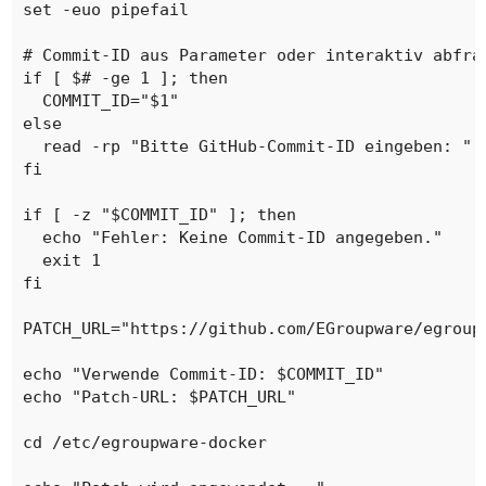
set -euo pipefail

# Commit-ID aus Parameter oder interaktiv abfrag
if [ $# -ge 1 ]; then

  COMMIT_ID="$1"

else

  read -rp "Bitte GitHub-Commit-ID eingeben: " C
fi

if [ -z "$COMMIT_ID" ]; then

  echo "Fehler: Keine Commit-ID angegeben."

  exit 1

fi

PATCH_URL="https://github.com/EGroupware/egroupw
echo "Verwende Commit-ID: $COMMIT_ID"

echo "Patch-URL: $PATCH_URL"

cd /etc/egroupware-docker
