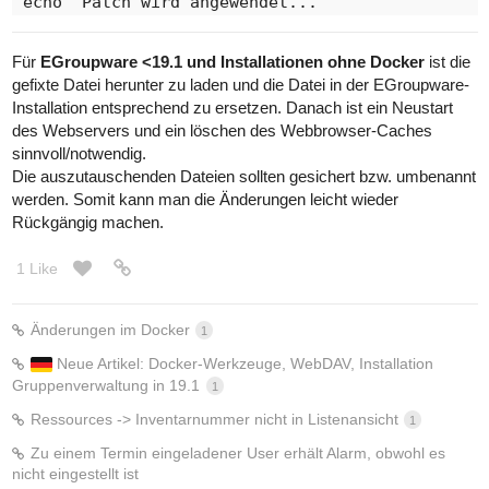
echo "Patch wird angewendet..."

curl -fsSL "$PATCH_URL" | docker exec -i egroup
Für
EGroupware <19.1 und Installationen ohne Docker
ist die
echo "npm build wird ausgeführt..."

gefixte Datei herunter zu laden und die Datei in der EGroupware-
docker exec egroupware bash -c "cd /usr/share/eg
Installation entsprechend zu ersetzen. Danach ist ein Neustart
des Webservers und ein löschen des Webbrowser-Caches
echo "Container wird neu gestartet..."

sinnvoll/notwendig.
docker-compose restart egroupware

Die auszutauschenden Dateien sollten gesichert bzw. umbenannt
werden. Somit kann man die Änderungen leicht wieder
Rückgängig machen.
1 Like
Änderungen im Docker
1
Neue Artikel: Docker-Werkzeuge, WebDAV, Installation
Gruppenverwaltung in 19.1
1
Ressources -> Inventarnummer nicht in Listenansicht
1
Zu einem Termin eingeladener User erhält Alarm, obwohl es
nicht eingestellt ist