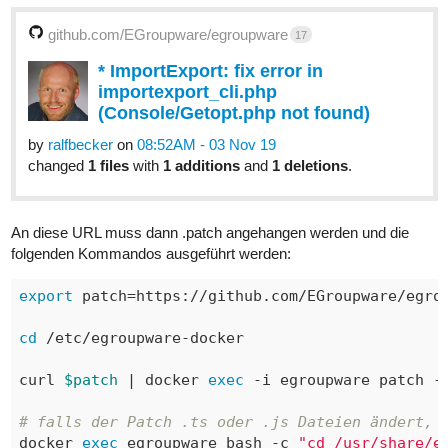
github.com/EGroupware/egroupware
17
* ImportExport: fix error in
importexport_cli.php
(Console/Getopt.php not found)
by
ralfbecker
on
08:52AM - 03 Nov 19
changed
1 files
with
1 additions
and
1 deletions
.
An diese URL muss dann .patch angehangen werden und die
folgenden Kommandos ausgeführt werden:
export
 patch=https://github.com/EGroupware/egrou
cd
 /etc/egroupware-docker

curl 
$patch
 | docker 
exec
 -i egroupware patch -p
# falls der Patch .ts oder .js Dateien ändert, 
docker 
exec
 egroupware bash -c 
"cd /usr/share/e