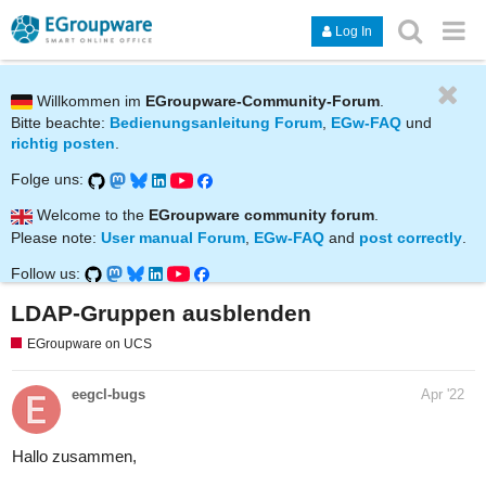
Log In
Willkommen im
EGroupware-Community-Forum
.
Bitte beachte:
Bedienungsanleitung Forum
,
EGw-FAQ
und
richtig posten
.
Folge uns:
Welcome to the
EGroupware community forum
.
Please note:
User manual Forum
,
EGw-FAQ
and
post correctly
.
Follow us:
LDAP-Gruppen ausblenden
EGroupware on UCS
eegcl-bugs
Apr '22
Hallo zusammen,