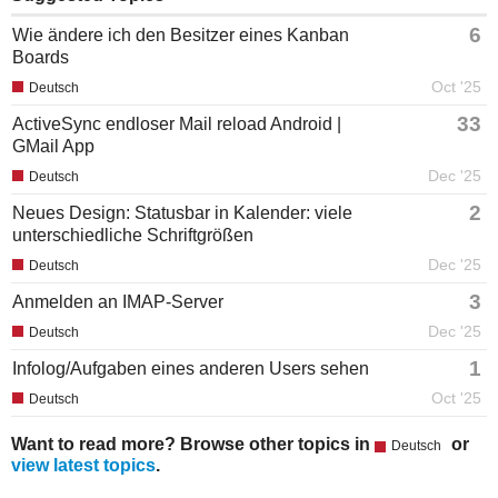
6
Wie ändere ich den Besitzer eines Kanban
Boards
Oct '25
Deutsch
33
ActiveSync endloser Mail reload Android |
GMail App
Dec '25
Deutsch
2
Neues Design: Statusbar in Kalender: viele
unterschiedliche Schriftgrößen
Dec '25
Deutsch
3
Anmelden an IMAP-Server
Dec '25
Deutsch
1
Infolog/Aufgaben eines anderen Users sehen
Oct '25
Deutsch
Want to read more? Browse other topics in
or
Deutsch
view latest topics
.