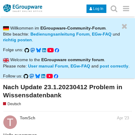
Log In
Willkommen im
EGroupware-Community-Forum
.
Bitte beachte:
Bedienungsanleitung Forum
,
EGw-FAQ
und
richtig posten
.
Folge uns:
Welcome to the
EGroupware community forum
.
Please note:
User manual Forum
,
EGw-FAQ
and
post correctly
.
Follow us:
Nach Update 23.1.20230412 Problem in
Wissensdatenbank
Deutsch
TomSch
Apr '23