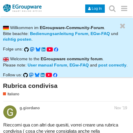
Log In
Willkommen im
EGroupware-Community-Forum
.
Bitte beachte:
Bedienungsanleitung Forum
,
EGw-FAQ
und
richtig posten
.
Folge uns:
Welcome to the
EGroupware community forum
.
Please note:
User manual Forum
,
EGw-FAQ
and
post correctly
.
Follow us:
Rubrica condivisa
Italiano
g.giordano
Nov '19
Rieccomi qua con altri due quesiti, vorrei creare una rubrica
condivisa ( cosa che viene consigliata anche nella