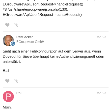
EGroupware\Api\Json\Request->handleRequest()
#8
/usr/share/egroupware/json.php(130):
EGroupware\Api\Json\Request->parseRequest()
RalfBecker
Dec '23
EGroupware GmbH
Sieht nach einer Fehlkonfiguration auf dem Server aus, wenn
Dovecot für Sieve überhaupt keine Authentifizierungsmethoden
unterstützt.
Ralf
Phil
Dec '23
Moin,