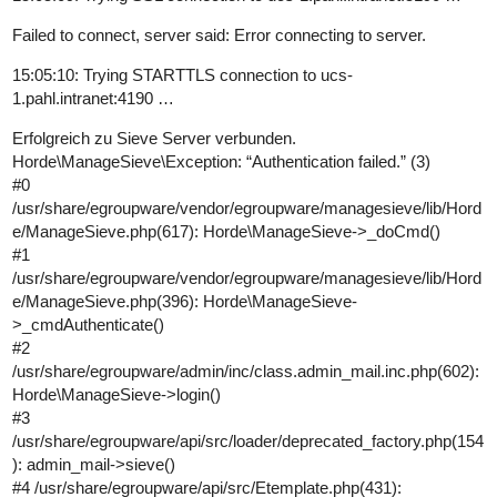
Failed to connect, server said: Error connecting to server.
15:05:10: Trying STARTTLS connection to ucs-
1.pahl.intranet:4190 …
Erfolgreich zu Sieve Server verbunden.
Horde\ManageSieve\Exception: “Authentication failed.” (3)
#0
/usr/share/egroupware/vendor/egroupware/managesieve/lib/Hord
e/ManageSieve.php(617): Horde\ManageSieve->_doCmd()
#1
/usr/share/egroupware/vendor/egroupware/managesieve/lib/Hord
e/ManageSieve.php(396): Horde\ManageSieve-
>_cmdAuthenticate()
#2
/usr/share/egroupware/admin/inc/class.admin_mail.inc.php(602):
Horde\ManageSieve->login()
#3
/usr/share/egroupware/api/src/loader/deprecated_factory.php(154
): admin_mail->sieve()
#4
/usr/share/egroupware/api/src/Etemplate.php(431):