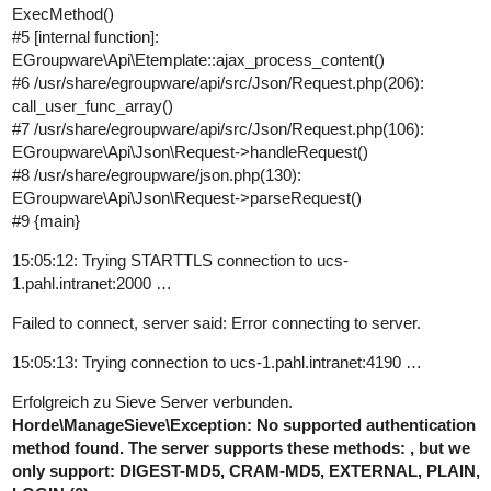
ExecMethod()
#5
[internal function]:
EGroupware\Api\Etemplate::ajax_process_content()
#6
/usr/share/egroupware/api/src/Json/Request.php(206):
call_user_func_array()
#7
/usr/share/egroupware/api/src/Json/Request.php(106):
EGroupware\Api\Json\Request->handleRequest()
#8
/usr/share/egroupware/json.php(130):
EGroupware\Api\Json\Request->parseRequest()
#9
{main}
15:05:12: Trying STARTTLS connection to ucs-
1.pahl.intranet:2000 …
Failed to connect, server said: Error connecting to server.
15:05:13: Trying connection to ucs-1.pahl.intranet:4190 …
Erfolgreich zu Sieve Server verbunden.
Horde\ManageSieve\Exception: No supported authentication
method found. The server supports these methods: , but we
only support: DIGEST-MD5, CRAM-MD5, EXTERNAL, PLAIN,