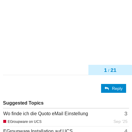
1
21
/
Reply
Suggested Topics
3
Wo finde ich die Quoto eMail Einstellung
Sep '25
EGroupware on UCS
4
EGroupware Installation auf UCS