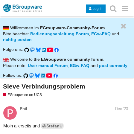
Log In
Willkommen im
EGroupware-Community-Forum
.
Bitte beachte:
Bedienungsanleitung Forum
,
EGw-FAQ
und
richtig posten
.
Folge uns:
Welcome to the
EGroupware community forum
.
Please note:
User manual Forum
,
EGw-FAQ
and
post correctly
.
Follow us:
Sieve Verbindungsproblem
EGroupware on UCS
Phil
Dec '23
Moin allerseits und
@StefanU