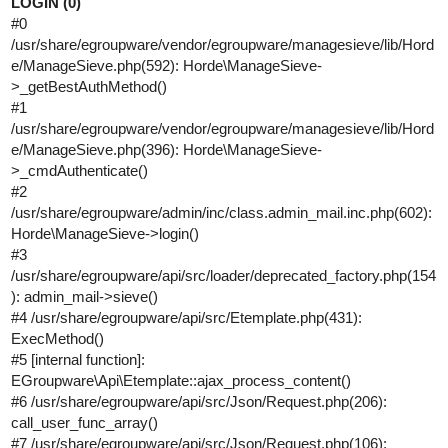
LOGIN (0)
#0
/usr/share/egroupware/vendor/egroupware/managesieve/lib/Hord
e/ManageSieve.php(592): Horde\ManageSieve-
>_getBestAuthMethod()
#1
/usr/share/egroupware/vendor/egroupware/managesieve/lib/Hord
e/ManageSieve.php(396): Horde\ManageSieve-
>_cmdAuthenticate()
#2
/usr/share/egroupware/admin/inc/class.admin_mail.inc.php(602):
Horde\ManageSieve->login()
#3
/usr/share/egroupware/api/src/loader/deprecated_factory.php(154
): admin_mail->sieve()
#4
/usr/share/egroupware/api/src/Etemplate.php(431):
ExecMethod()
#5
[internal function]:
EGroupware\Api\Etemplate::ajax_process_content()
#6
/usr/share/egroupware/api/src/Json/Request.php(206):
call_user_func_array()
#7
/usr/share/egroupware/api/src/Json/Request.php(106):