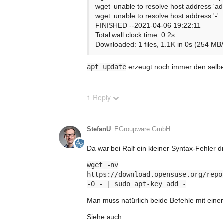
wget: unable to resolve host address 'ad
wget: unable to resolve host address '-'
FINISHED --2021-04-06 19:22:11–
Total wall clock time: 0.2s
Downloaded: 1 files, 1.1K in 0s (254 MB/
apt update
erzeugt noch immer den selbe
1 Reply
StefanU
EGroupware GmbH
Da war bei Ralf ein kleiner Syntax-Fehler dr
wget -nv
https://download.opensuse.org/repo
-O - | sudo apt-key add -
Man muss natürlich beide Befehle mit einer
Siehe auch: