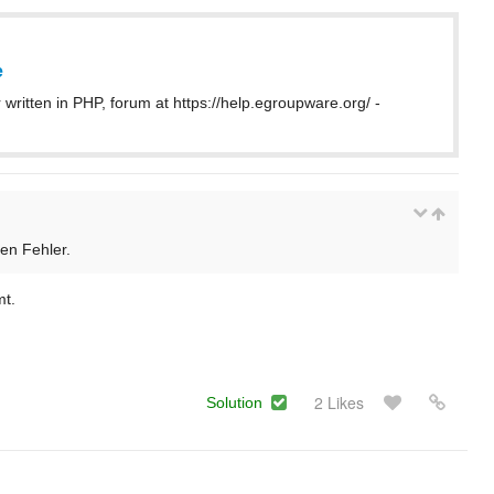
e
ritten in PHP, forum at https://help.egroupware.org/ -
en Fehler.
mt.
2 Likes
Solution