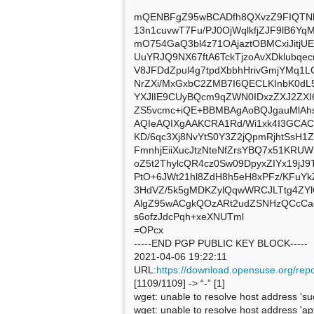
mQENBFgZ95wBCADfh8QXvzZ9FIQTNk0
13n1cuvwT7Fu/PJ0OjWqlkfjZJF9lB6Y
mO754GaQ3bl4z71OAjaztOBMCxiJitjU
UuYRJQ9NX67ftA6TckTjzoAvXDklubqe
V8JFDdZpul4g7tpdXbbhHrivGmjYMq1L
NrZXi/MxGxbC2ZMB7I6QECLKInbK0dL5
YXJlIE9CUyBQcm9qZWN0IDxzZXJ2ZXI
ZS5vcmc+iQE+BBMBAgAoBQJgauMlAh
AQIeAQIXgAAKCRA1Rd/Wi1xk4I3GCAC
KD/6qc3Xj8NvYtS0Y3Z2jQpmRjhtSsH
FmnhjEiiXucJtzNteNfZrsYBQ7x51KRUW
oZ5t2ThylcQR4cz0Sw09DpyxZIYx19jJ9T
PtO+6JWt21hl8ZdH8h5eH8xPFz/KFuYk
3HdVZ/5k5gMDKZylQqwWRCJLTtg4ZYl
AlgZ95wACgkQOzARt2udZSNHzQCcCa
s6ofzJdcPqh+xeXNUTml
=OPcx
-----END PGP PUBLIC KEY BLOCK-----
2021-04-06 19:22:11
URL:
https://download.opensuse.org/rep
[1109/1109] -> “-” [1]
wget: unable to resolve host address 'su
wget: unable to resolve host address 'ap