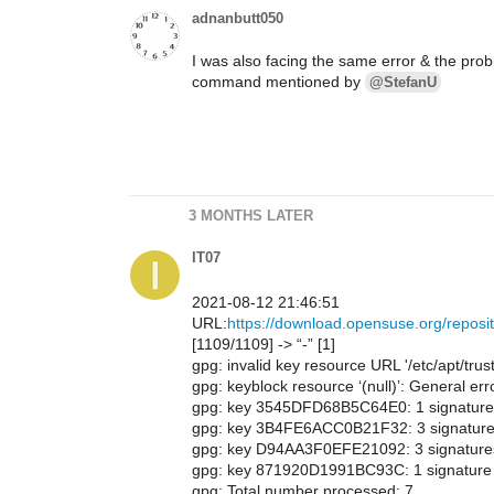
adnanbutt050
I was also facing the same error & the prob
command mentioned by
@StefanU
3 MONTHS LATER
IT07
2021-08-12 21:46:51
URL:
https://download.opensuse.org/repos
[1109/1109] -> “-” [1]
gpg: invalid key resource URL '/etc/apt/tr
gpg: keyblock resource ‘(null)’: General err
gpg: key 3545DFD68B5C64E0: 1 signature 
gpg: key 3B4FE6ACC0B21F32: 3 signatures
gpg: key D94AA3F0EFE21092: 3 signatures
gpg: key 871920D1991BC93C: 1 signature 
gpg: Total number processed: 7