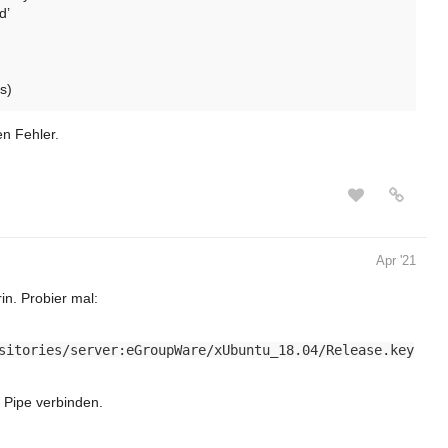
d’
s)
n Fehler.
Apr '21
in. Probier mal:
sitories/server:eGroupWare/xUbuntu_18.04/Release.key
 Pipe verbinden.