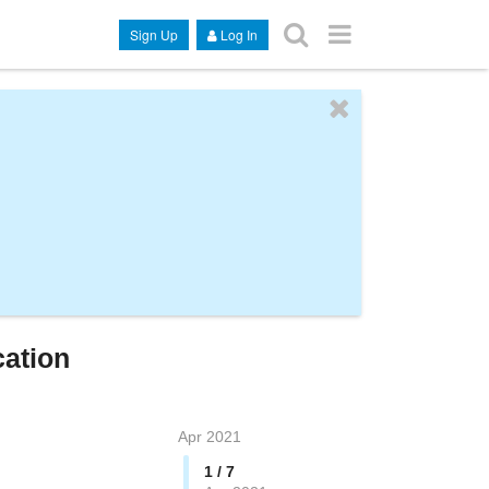
Sign Up
Log In
cation
Apr 2021
1 / 7