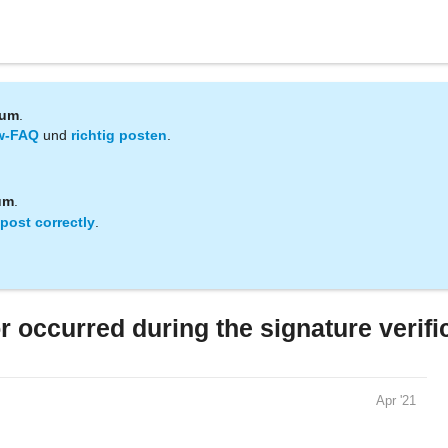
rum
.
w-FAQ
und
richtig posten
.
um
.
post correctly
.
r occurred during the signature verifi
Apr '21