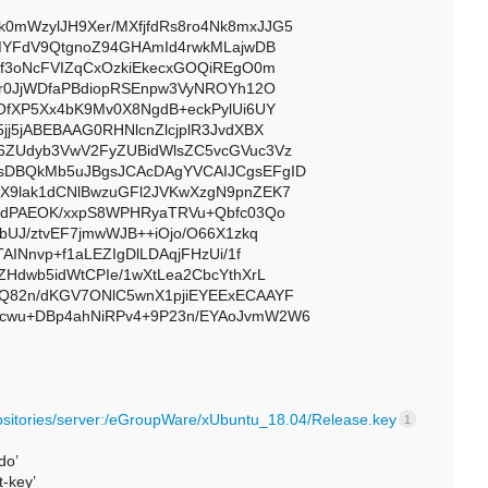
mWzylJH9Xer/MXfjfdRs8ro4Nk8mxJJG5
qMYFdV9QtgnoZ94GHAmId4rwkMLajwDB
Ef3oNcFVIZqCxOzkiEkecxGOQiREgO0m
cr0JjWDfaPBdiopRSEnpw3VyNROYh12O
OfXP5Xx4bK9Mv0X8NgdB+eckPylUi6UY
jj5jABEBAAG0RHNlcnZlcjplR3JvdXBX
6ZUdyb3VwV2FyZUBidWlsZC5vcGVuc3Vz
sDBQkMb5uJBgsJCAcDAgYVCAIJCgsEFgID
X9lak1dCNlBwzuGFl2JVKwXzgN9pnZEK7
1ZdPAEOK/xxpS8WPHRyaTRVu+Qbfc03Qo
bUJ/ztvEF7jmwWJB++iOjo/O66X1zkq
AINnvp+f1aLEZIgDlLDAqjFHzUi/1f
ZHdwb5idWtCPIe/1wXtLea2CbcYthXrL
Q82n/dKGV7ONlC5wnX1pjiEYEExECAAYF
cwu+DBp4ahNiRPv4+9P23n/EYAoJvmW2W6
ositories/server:/eGroupWare/xUbuntu_18.04/Release.key
1
do’
t-key’