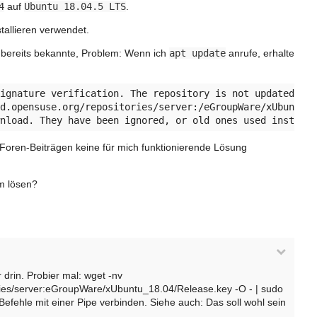
4
auf
Ubuntu 18.04.5 LTS
.
tallieren verwendet.
 bereits bekannte, Problem: Wenn ich
apt update
anrufe, erhalte
ignature verification. The repository is not updated and
d.opensuse.org/repositories/server:/eGroupWare/xUbuntu_1
Foren-Beiträgen keine für mich funktionierende Lösung
m lösen?
 drin. Probier mal: wget -nv
ries/server:eGroupWare/xUbuntu_18.04/Release.key -O - | sudo
efehle mit einer Pipe verbinden. Siehe auch: Das soll wohl sein