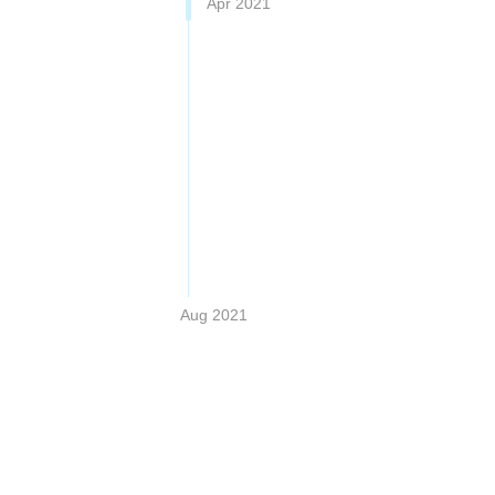
Apr 2021
 the previous index files will be used. GPG error: http:
8.04/InRelease  The following signatures were invalid: E
Aug 2021