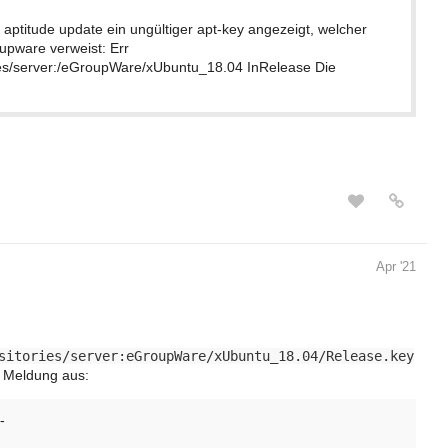
i aptitude update ein ungültiger apt-key angezeigt, welcher
pware verweist: Err
ies/server:/eGroupWare/xUbuntu_18.04 InRelease Die
Apr '21
sitories/server:eGroupWare/xUbuntu_18.04/Release.key
e Meldung aus:
-