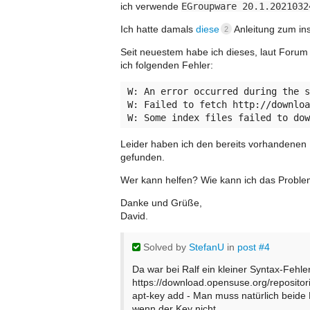
ich verwende
EGroupware 20.1.2021032
Ich hatte damals
diese
Anleitung zum ins
2
Seit neuestem habe ich dieses, laut Forum
ich folgenden Fehler:
W: An error occurred during the s
W: Failed to fetch http://downloa
Leider haben ich den bereits vorhandenen 
gefunden.
Wer kann helfen? Wie kann ich das Proble
Danke und Grüße,
David.
Solved
by
StefanU
in
post #4
Da war bei Ralf ein kleiner Syntax-Fehler
https://download.opensuse.org/reposito
apt-key add - Man muss natürlich beide B
wenn der Key nicht …