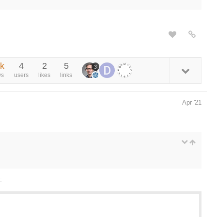
6k
4
2
5
3
ws
users
likes
links
Apr '21
: