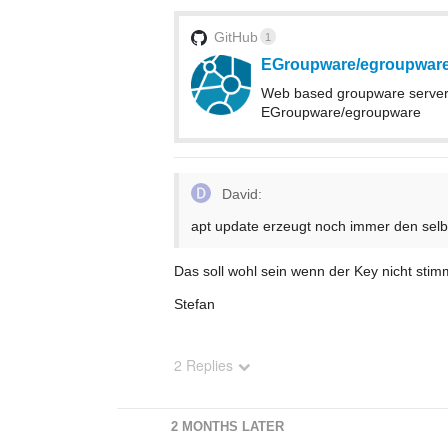
GitHub
1
EGroupware/egroupwar
Web based groupware server w
EGroupware/egroupware
David:
apt update erzeugt noch immer den selb
Das soll wohl sein wenn der Key nicht stim
Stefan
2 Replies
2 MONTHS LATER