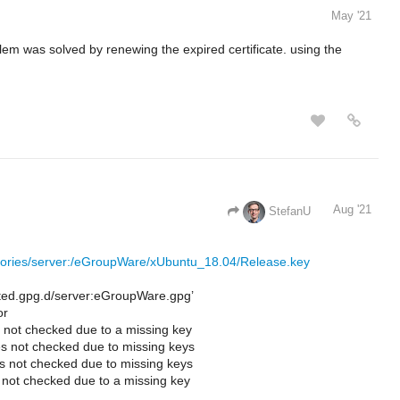
May '21
lem was solved by renewing the expired certificate. using the
Aug '21
StefanU
itories/server:/eGroupWare/xUbuntu_18.04/Release.key
usted.gpg.d/server:eGroupWare.gpg’
or
not checked due to a missing key
 not checked due to missing keys
 not checked due to missing keys
not checked due to a missing key