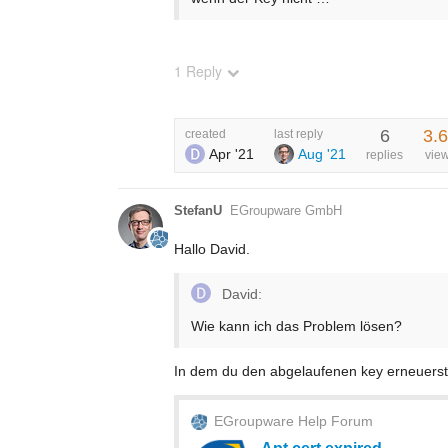
1 Reply
6
3.
created
last reply
Apr '21
Aug '21
replies
vie
StefanU
EGroupware GmbH
Hallo David.
David:
Wie kann ich das Problem lösen?
In dem du den abgelaufenen key erneuerst
EGroupware Help Forum
Apt cert expired