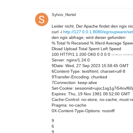
Sylvio_Hertel
Leider nicht. Der Apache findet den ngix ni
curl -i
http://127.0.0.1:8080/egroupware/se
den ngix abfrage, wird dieser gefunden:
% Total % Received % Xferd Average Spee
Dload Upload Total Spent Left Speed
100 HTTP/1.1 200 OK0 0 0 0 0 --:–:-- --:–:--
Server: nginx/1.24.0
9Date: Wed, 27 Sep 2023 15:58:45 GMT
6Content-Type: text/html; charset=utf-8
9Transfer-Encoding: chunked
7Connection: keep-alive
Set-Cookie: sessionid=ujoc1sg1g7i54nvf60p
Expires: Thu, 19 Nov 1981 08:52:00 GMT
Cache-Control: no-store, no-cache, must-re
Pragma: no-cache
0X-Content-Type-Options: nosniff
9
6
9