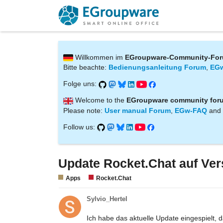
Willkommen im
EGroupware-Community-Fo
Bitte beachte:
Bedienungsanleitung Forum
,
EG
Folge uns:
Welcome to the
EGroupware community for
Please note:
User manual Forum
,
EGw-FAQ
and
Follow us:
Update Rocket.Chat auf Ver
Apps
Rocket.Chat
Sylvio_Hertel
Ich habe das aktuelle Update eingespielt, 