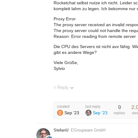
Rocketchat selbst nutze ich nicht. Leide
komplett lahm zu legen. Ich bekomme nur 
Proxy Error
The proxy server received an invalid resp
The proxy server could not handle the requ
Reason: Error reading from remote server
Die CPU des Servers ist nicht avx fähig. W
gibt es andere Wege?
Viele Grüße,
Sylvio
1 Reply
9
2.
created
last reply
Sep '23
Sep '23
replies
vie
StefanU
EGroupware GmbH