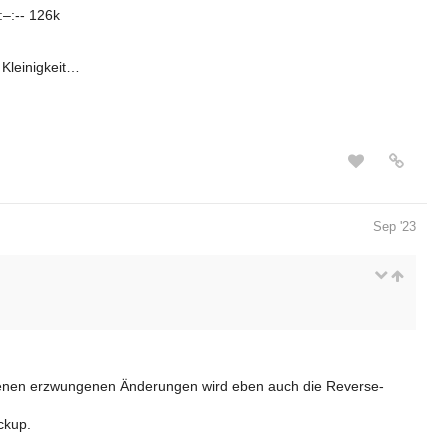
:–:-- 126k
 Kleinigkeit…
Sep '23
benen erzwungenen Änderungen wird eben auch die Reverse-
ckup.