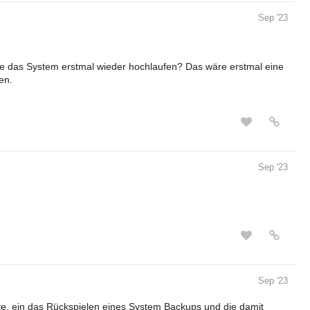
Sep '23
te das System erstmal wieder hochlaufen? Das wäre erstmal eine
en.
Sep '23
Sep '23
e, ein das Rückspielen eines System Backups und die damit