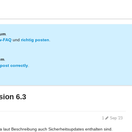
rum
.
w-FAQ
und
richtig posten
.
um
.
post correctly
.
sion 6.3
1
Sep '23
da laut Beschreibung auch Sicherheitsupdates enthalten sind.