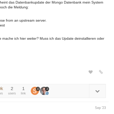
r scheint das Datenbankupdate der Mongo Datenbank mein System
noch die Meldung:
onse from an upstream server.
est
ie mache ich hier weiter? Muss ich das Update deinstallieren oder
0k
2
1
6
4
ws
users
link
Sep '23