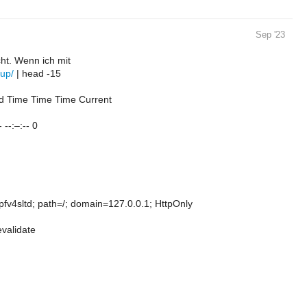
Sep '23
cht. Wenn ich mit
tup/
| head -15
d Time Time Time Current
 --:–:-- 0
fv4sltd; path=/; domain=127.0.0.1; HttpOnly
validate