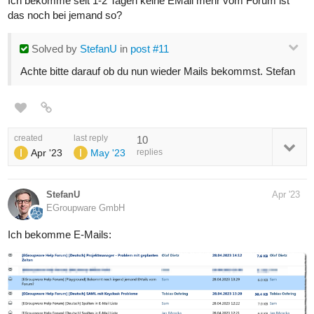
Ich bekomme seit 1-2 Tagen keine EMail mehr vom Forum ist
das noch bei jemand so?
Solved
by
StefanU
in
post #11
Achte bitte darauf ob du nun wieder Mails bekommst. Stefan
created
last reply
10
Apr '23
May '23
replies
StefanU
Apr '23
EGroupware GmbH
Ich bekomme E-Mails: