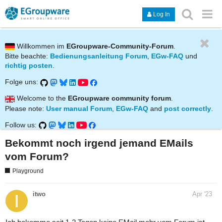
Log In
Willkommen im
EGroupware-Community-Forum
.
Bitte beachte:
Bedienungsanleitung Forum
,
EGw-FAQ
und
richtig posten
.
Folge uns:
Welcome to the
EGroupware community forum
.
Please note:
User manual Forum
,
EGw-FAQ
and
post correctly
.
Follow us:
Bekommt noch irgend jemand EMails
vom Forum?
Playground
itwo
Apr '23