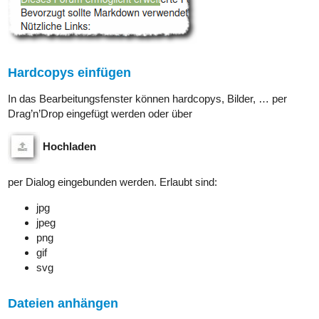
Hardcopys einfügen
In das Bearbeitungsfenster können hardcopys, Bilder, … per
Drag’n’Drop eingefügt werden oder über
Hochladen
per Dialog eingebunden werden. Erlaubt sind:
jpg
jpeg
png
gif
svg
Dateien anhängen