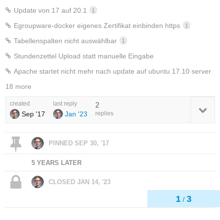
Update von 17 auf 20.1
1
Egroupware-docker eigenes Zertifikat einbinden https
1
Tabellenspalten nicht auswählbar
1
Stundenzettel Upload statt manuelle Eingabe
Apache startet nicht mehr nach update auf ubuntu 17.10 server
18 more
created
last reply
2
Sep '17
Jan '23
replies
PINNED
SEP 30, '17
5 YEARS LATER
CLOSED
JAN 14, '23
1
3
/