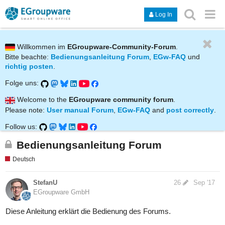
Log In
Willkommen im
EGroupware-Community-Forum
.
Bitte beachte:
Bedienungsanleitung Forum
,
EGw-FAQ
und
richtig posten
.
Folge uns:
Welcome to the
EGroupware community forum
.
Please note:
User manual Forum
,
EGw-FAQ
and
post correctly
.
Follow us:
Bedienungsanleitung Forum
Deutsch
StefanU
26
Sep '17
EGroupware GmbH
Diese Anleitung erklärt die Bedienung des Forums.