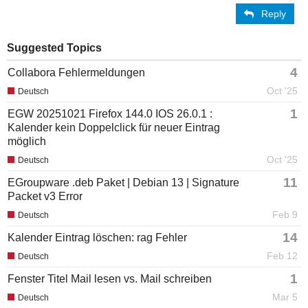
Reply
Suggested Topics
4
Collabora Fehlermeldungen
Oct '25
Deutsch
1
EGW 20251021 Firefox 144.0 IOS 26.0.1 :
Kalender kein Doppelclick für neuer Eintrag
möglich
Oct '25
Deutsch
11
EGroupware .deb Paket | Debian 13 | Signature
Packet v3 Error
Feb 9
Deutsch
14
Kalender Eintrag löschen: rag Fehler
Feb 12
Deutsch
1
Fenster Titel Mail lesen vs. Mail schreiben
Mar 5
Deutsch