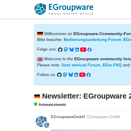
Willkommen im
EGroupware-Community-Fo
Bitte beachte:
Bedienungsanleitung Forum
,
EG
Folge uns:
Welcome to the
EGroupware community for
Please note:
User manual Forum
,
EGw-FAQ
and
Follow us:
Newsletter: EGroupware 20
Announcements
EGroupwareGmbH
EGroupware GmbH