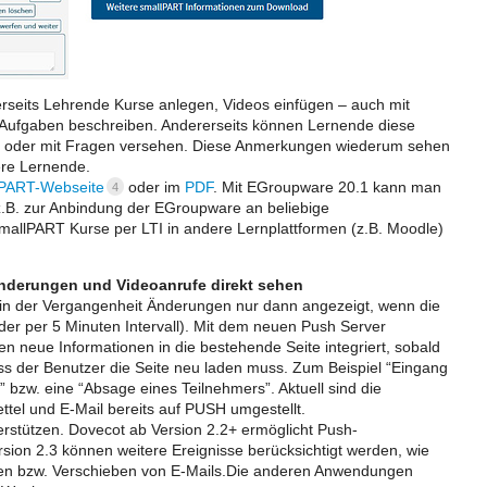
rseits Lehrende Kurse anlegen, Videos einfügen – auch mit
 Aufgaben beschreiben. Andererseits können Lernende diese
en oder mit Fragen versehen. Diese Anmerkungen wiederum sehen
ere Lernende.
lPART-Webseite
oder im
PDF
. Mit EGroupware 20.1 kann man
4
 (z.B. zur Anbindung der EGroupware an beliebige
smallPART Kurse per LTI in andere Lernplattformen (z.B. Moodle)
nderungen und Videoanrufe direkt sehen
n der Vergangenheit Änderungen nur dann angezeigt, wenn die
r per 5 Minuten Intervall). Mit dem neuen Push Server
neue Informationen in die bestehende Seite integriert, sobald
ass der Benutzer die Seite neu laden muss. Zum Beispiel “Eingang
” bzw. eine “Absage eines Teilnehmers”. Aktuell sind die
tel und E-Mail bereits auf PUSH umgestellt.
rstützen. Dovecot ab Version 2.2+ ermöglicht Push-
sion 2.3 können weitere Ereignisse berücksichtigt werden, wie
en bzw. Verschieben von E-Mails.Die anderen Anwendungen