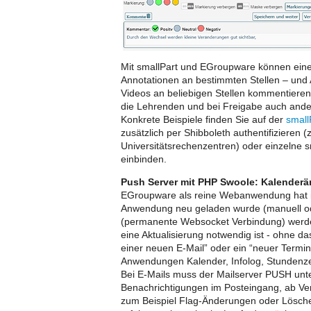
Mit smallPart und EGroupware können eine
Annotationen an bestimmten Stellen – und
Videos an beliebigen Stellen kommentier
die Lehrenden und bei Freigabe auch and
Konkrete Beispiele finden Sie auf der
smal
zusätzlich per Shibboleth authentifizieren
Universitätsrechenzentren) oder einzelne 
einbinden.
Push Server mit PHP Swoole: Kalenderä
EGroupware als reine Webanwendung hat i
Anwendung neu geladen wurde (manuell ode
(permanente Websocket Verbindung) werden 
eine Aktualisierung notwendig ist - ohne d
einer neuen E-Mail” oder ein “neuer Termin
Anwendungen Kalender, Infolog, Stundenzet
Bei E-Mails muss der Mailserver PUSH unte
Benachrichtigungen im Posteingang, ab Ver
zum Beispiel Flag-Änderungen oder Lösch