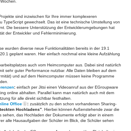
n Wochen.
Projekte sind inzwischen für Ihre immer komplexeren
 TypeScript gewechselt. Das ist eine technische Umstellung von
mmt. Die bessere Unterstützung der Entwicklerumgebungen hat
ität der Entwickler und Fehlerminimierung.
e wurden diverse neue Funktionalitäten bereits in der 19.1
n 20.1 geplant waren. Hier einfach nochmal eine kleine Aufzählung
arbeitsplatzes auch vom Heimcomputer aus. Dabei sind natürlich
it sehr guter Performance nutzbar. Alle Daten bleiben auf dem
formität) und auf dem Heimcomputer müssen keine Programme
rden.
erenzen
:
einfach per Jitsi einen Videoanruf aus der EGroupware
ting online abhalten. Parallel kann man natürlich auch mit dem
zung für alle direkt sichtbar festhalten.
line Office
:
zusätzlich zu den schon vorhandenen Sharing-
1
steckten Hochladens”
. Hierbei können Außenstehende zwar die
s sehen, das Hochladen der Dokumente erfolgt aber in einem
rer alle Hausaufgaben der Schüler im Blick, die Schüler sehen