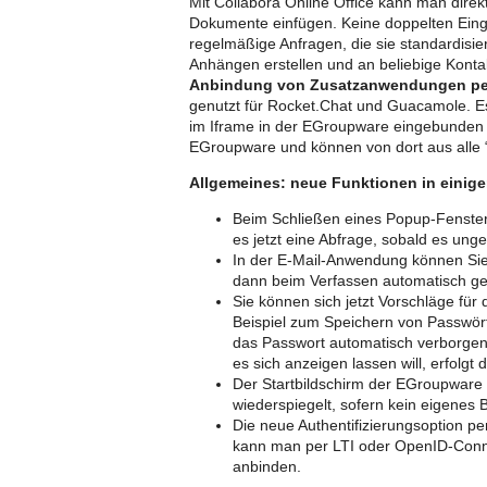
Mit Collabora Online Office kann man dire
Dokumente einfügen. Keine doppelten Eing
regelmäßige Anfragen, die sie standardisier
Anhängen erstellen und an beliebige Konta
Anbindung von Zusatzanwendungen pe
genutzt für Rocket.Chat und Guacamole. Es
im Iframe in der EGroupware eingebunden 
EGroupware und können von dort aus alle “
Allgemeines: neue Funktionen in eini
Beim Schließen eines Popup-Fensters 
es jetzt eine Abfrage, sobald es ung
In der E-Mail-Anwendung können Si
dann beim Verfassen automatisch ge
Sie können sich jetzt Vorschläge f
Beispiel zum Speichern von Passwört
das Passwort automatisch verborgen
es sich anzeigen lassen will, erfolg
Der Startbildschirm der EGroupware 
wiederspiegelt, sofern kein eigenes Bil
Die neue Authentifizierungsoption per 
kann man per LTI oder OpenID-Conn
anbinden.