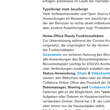
erfolgen sukzessive im Laufe der nächste
TypeScript statt JavaScript
Viele Softwarehersteller und Open Source 
Anwendungen im Browser von JavaScript zu
der der Benutzer so nichts direkt mitbeko
aber positive Auswirkungen bzgl. Produktiv
Home-Office Ready Funktionalitäten
Zur Unterstützung während der Corona-Kris
umgesetzt, die ursprünglich für die Versio
der Funktionalitäten:
Guacamole
zur sicheren Nutzung des Büro
alle Anwendungen des Büroarbeitsplatzes m
Büroarbeitsplatz (wichtig für DSGVO-Kon
oder Verbindungen zusätzlich installiert we
Status-Anwendung,
Chats
&
Videokonf
starten, den Bildschirm teilen oder ein Mee
Collabora Online Office das Protokoll der Sit
Dateimanager, Sharing und
Collabora On
Optionen gibt es die Möglichkeit, des
“ver
Aufgaben oder Dateien im Hauptverzeichni
versteckten Ordner. Damit hat z.B. der Leh
aber immer nur die Hausaufgabe selbst.