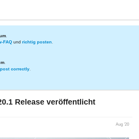
rum
.
w-FAQ
und
richtig posten
.
um
.
post correctly
.
.1 Release veröffentlicht
Aug '20