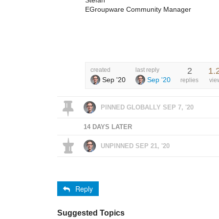
EGroupware Community Manager
2
1.
created
last reply
Sep '20
Sep '20
replies
vie
PINNED GLOBALLY
SEP 7, '20
14 DAYS LATER
UNPINNED
SEP 21, '20
Reply
Suggested Topics