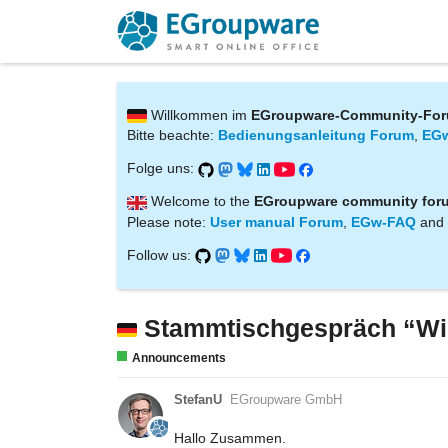
Willkommen im
EGroupware-Community-Fo
Bitte beachte:
Bedienungsanleitung Forum
,
EG
Folge uns:
Welcome to the
EGroupware community for
Please note:
User manual Forum
,
EGw-FAQ
and
Follow us:
Stammtischgespräch “W
Announcements
StefanU
EGroupware GmbH
Hallo Zusammen.