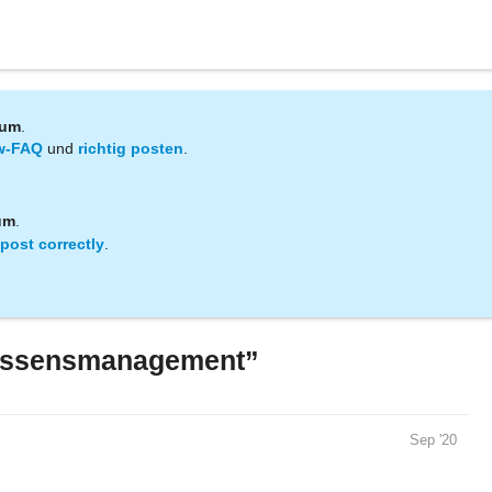
rum
.
w-FAQ
und
richtig posten
.
um
.
post correctly
.
issensmanagement”
Sep '20