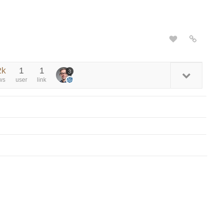
2k
1
1
3
ws
user
link