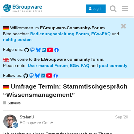
Log In
Willkommen im
EGroupware-Community-Forum
.
Bitte beachte:
Bedienungsanleitung Forum
,
EGw-FAQ
und
richtig posten
.
Folge uns:
Welcome to the
EGroupware community forum
.
Please note:
User manual Forum
,
EGw-FAQ
and
post correctly
.
Follow us:
Umfrage Termin: Stammtischgespräch
“Wissensmanagement”
Surveys
StefanU
Sep '20
EGroupware GmbH