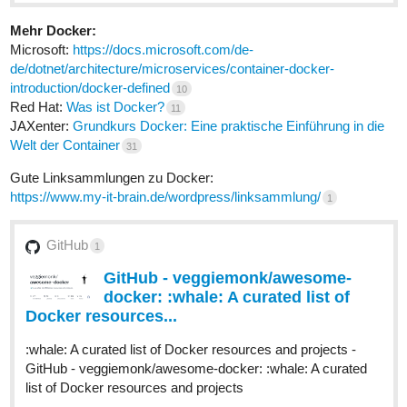
Mehr Docker:
Microsoft:
https://docs.microsoft.com/de-
de/dotnet/architecture/microservices/container-docker-
introduction/docker-defined
10
Red Hat:
Was ist Docker?
11
JAXenter:
Grundkurs Docker: Eine praktische Einführung in die
Welt der Container
31
Gute Linksammlungen zu Docker:
https://www.my-it-brain.de/wordpress/linksammlung/
1
GitHub
1
GitHub - veggiemonk/awesome-
docker: :whale: A curated list of
Docker resources...
:whale: A curated list of Docker resources and projects -
GitHub - veggiemonk/awesome-docker: :whale: A curated
list of Docker resources and projects