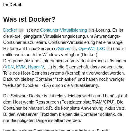
Im Detail:
Was ist Docker?
Docker
ist eine
Container-Virtualisierung
s-Lösung. Es ist
10
3
die aktuell gängigste Virtualisierungslösung, um Anwendungs-
Container auszuliefern. Container-Virtualisierung hat eine lange
Historie auf Linux-Servern (
vServer
,
OpenVZ
,
LXC
) und ist
1
2
mittlerweile auch für Windows verfügbar (Docker).
Der grundsätzliche Unterschied zu Vollvirtualisierungs-Lösungen
(
XEN
,
KVM
,
Hyper-V
, …) ist die Eigenschaft, dass wesentliche
Teile des Host-Betriebssystems (Kernel) mit verwendet werden.
Dadurch bleiben Container “schlanker” und haben noch weniger
“Verluste” (Docker: ~1%) durch die Virtualisierung.
Die Software Docker ist ist relativ leichtgewichtig und benötigt auf
dem Host wenig Ressourcen (Festplattenplatz/RAM/CPU). Die
Container beinhalten i.d.R. die komplette Anwendung inklusive z.
B. den Webserver. Trotzdem bleiben die Container schlank, da
nur die nötigsten Dinge installiert werden.
Innerhalb eines Containers ist es nun möglich, z. B. mit