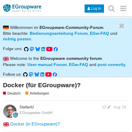
Log In
Willkommen im
EGroupware-Community-Forum
.
Bitte beachte:
Bedienungsanleitung Forum
,
EGw-FAQ
und
richtig posten
.
Folge uns:
Welcome to the
EGroupware community forum
.
Please note:
User manual Forum
,
EGw-FAQ
and
post correctly
.
Follow us:
Docker (für EGroupware)?
Deutsch
Anleitungen
StefanU
13
Aug '19
EGroupware GmbH
Docker (in EGroupware)?