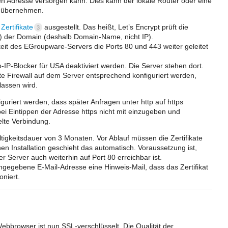
n Adresse versorgen kann. Dies kann der lokale Router oder eine
 übernehmen.
Zertifikate
ausgestellt. Das heißt, Let’s Encrypt prüft die
3
lt) der Domain (deshalb Domain-Name, nicht IP).
eit des EGroupware-Servers die Ports 80 und 443 weiter geleitet
IP-Blocker für USA deaktiviert werden. Die Server stehen dort.
rte Firewall auf dem Server entsprechend konfiguriert werden,
lassen wird.
uriert werden, dass später Anfragen unter http auf https
ei Eintippen der Adresse https nicht mit einzugeben und
elte Verbindung.
ltigkeitsdauer von 3 Monaten. Vor Ablauf müssen die Zertifikate
n Installation geschieht das automatisch. Voraussetzung ist,
er Server auch weiterhin auf Port 80 erreichbar ist.
ngegebene E-Mail-Adresse eine Hinweis-Mail, dass das Zertifikat
oniert.
bbrowser ist nun SSL-verschlüsselt. Die Qualität der