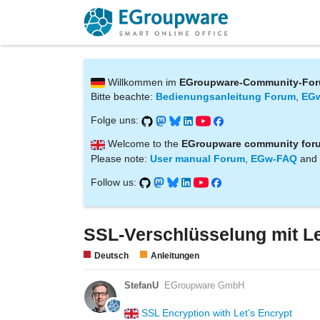
Willkommen im
EGroupware-Community-Fo
Bitte beachte:
Bedienungsanleitung Forum
,
EG
Folge uns:
Welcome to the
EGroupware community for
Please note:
User manual Forum
,
EGw-FAQ
and
Follow us:
SSL-Verschlüsselung mit Le
Deutsch
Anleitungen
StefanU
EGroupware GmbH
SSL Encryption with Let’s Encrypt