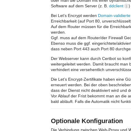
oder man die Domain mit einer dynamische
Software auf dem Server (z. B.
ddclient
)
1
Bei Let’s Encrypt werden
Domain-validierte 
Erreichbarkeit (auf Port 80, unverschlüsse
Auf dem Router müssen für die Erreichbark
werden.
Ggf. muss auf dem Router/der Firewall Geo-
Ebenso muss die ggf. eingerichtete/aktivie
dass neben Port 443 auch Port 80 durchge
Der Webserver kann durch Certbot so konfig
weitergeleitet werden. Damit braucht man b
verhindert eine versehentlich unverschlüss
Die Let’s Encrypt-Zertifikate haben eine Gü
erneuert werden. Bei der oben beschriebene
dass der Dienst nicht deaktiviert wird und d
Vor Ablauf der Frist bekommt man an die a
bald abläuft. Falls die Automatik nicht funkti
Optionale Konfiguration
Die Verbindung zwischen Web-Proxy und We