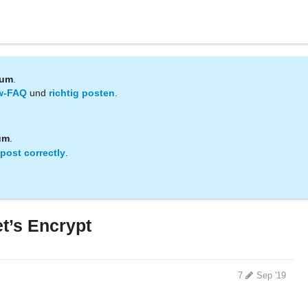
rum
.
w-FAQ
und
richtig posten
.
um
.
post correctly
.
t’s Encrypt
7
Sep '19