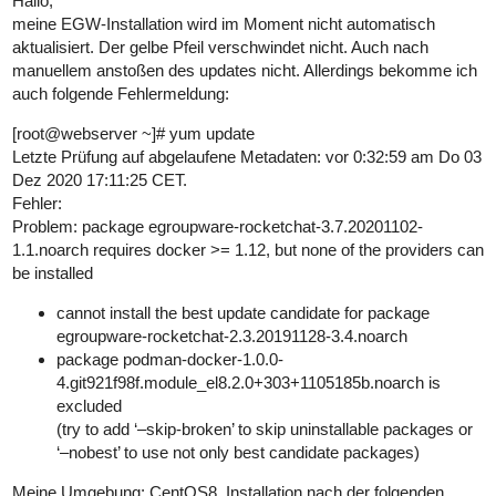
Hallo,
meine EGW-Installation wird im Moment nicht automatisch
aktualisiert. Der gelbe Pfeil verschwindet nicht. Auch nach
manuellem anstoßen des updates nicht. Allerdings bekomme ich
auch folgende Fehlermeldung:
[root@webserver ~]# yum update
Letzte Prüfung auf abgelaufene Metadaten: vor 0:32:59 am Do 03
Dez 2020 17:11:25 CET.
Fehler:
Problem: package egroupware-rocketchat-3.7.20201102-
1.1.noarch requires docker >= 1.12, but none of the providers can
be installed
cannot install the best update candidate for package
egroupware-rocketchat-2.3.20191128-3.4.noarch
package podman-docker-1.0.0-
4.git921f98f.module_el8.2.0+303+1105185b.noarch is
excluded
(try to add ‘–skip-broken’ to skip uninstallable packages or
‘–nobest’ to use not only best candidate packages)
Meine Umgebung: CentOS8, Installation nach der folgenden