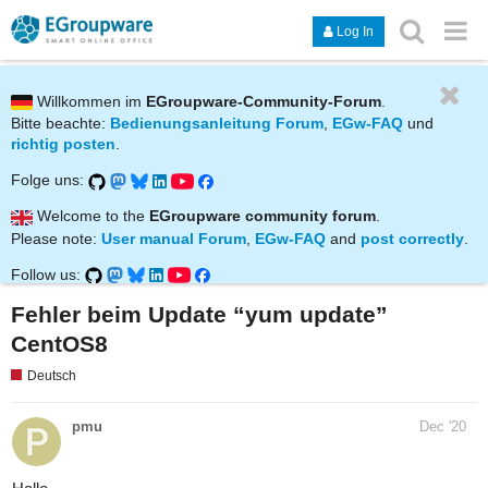
Log In
Willkommen im
EGroupware-Community-Forum
.
Bitte beachte:
Bedienungsanleitung Forum
,
EGw-FAQ
und
richtig posten
.
Folge uns:
Welcome to the
EGroupware community forum
.
Please note:
User manual Forum
,
EGw-FAQ
and
post correctly
.
Follow us:
Fehler beim Update “yum update”
CentOS8
Deutsch
pmu
Dec '20