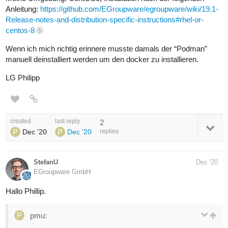
Anleitung:
https://github.com/EGroupware/egroupware/wiki/19.1-
Release-notes-and-distribution-specific-instructions#rhel-or-
centos-8
5
Wenn ich mich richtig erinnere musste damals der “Podman”
manuell deinstalliert werden um den docker zu installieren.
LG Philipp
created
last reply
2
Dec '20
Dec '20
replies
StefanU
Dec '20
EGroupware GmbH
Hallo Phillip.
pmu: