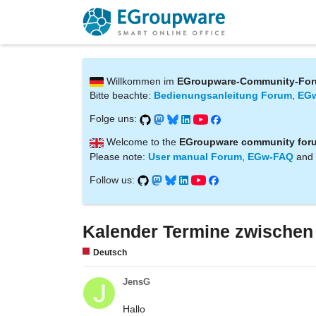
Willkommen im
EGroupware-Community-Fo
Bitte beachte:
Bedienungsanleitung Forum
,
EG
Folge uns:
Welcome to the
EGroupware community for
Please note:
User manual Forum
,
EGw-FAQ
and
Follow us:
Kalender Termine zwischen
Deutsch
JensG
Hallo