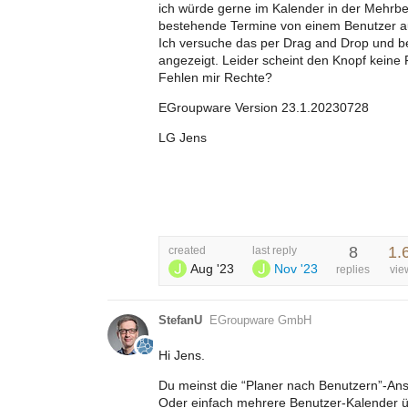
ich würde gerne im Kalender in der Mehrbe
bestehende Termine von einem Benutzer au
Ich versuche das per Drag and Drop und b
angezeigt. Leider scheint den Knopf keine
Fehlen mir Rechte?
EGroupware Version 23.1.20230728
LG Jens
8
1.
created
last reply
Aug '23
Nov '23
replies
vie
StefanU
EGroupware GmbH
Hi Jens.
Du meinst die “Planer nach Benutzern”-Ans
Oder einfach mehrere Benutzer-Kalender 