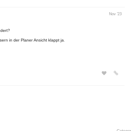
Nov '23
ndert?
rn in der Planer Ansicht klappt ja.
Catego