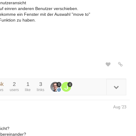
nutzeransicht
f einren anderen Benutzer verschieben.
ekomme ein Fenster mit der Auswahl "move to"
 Funktion zu haben.
6k
2
1
3
5
4
ws
users
like
links
Aug '23
icht?
übereinander?