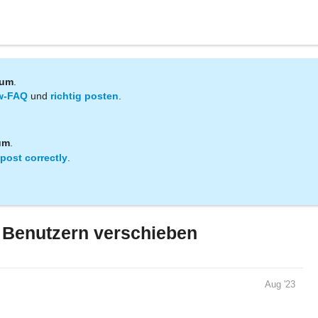
rum
.
w-FAQ
und
richtig posten
.
um
.
post correctly
.
 Benutzern verschieben
Aug '23