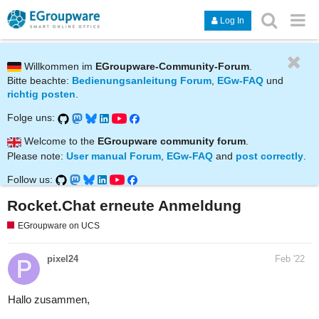
Log In
Willkommen im
EGroupware-Community-Forum
.
Bitte beachte:
Bedienungsanleitung Forum
,
EGw-FAQ
und
richtig posten
.
Folge uns:
Welcome to the
EGroupware community forum
.
Please note:
User manual Forum
,
EGw-FAQ
and
post correctly
.
Follow us:
Rocket.Chat erneute Anmeldung
EGroupware on UCS
pixel24
Feb '22
Hallo zusammen,