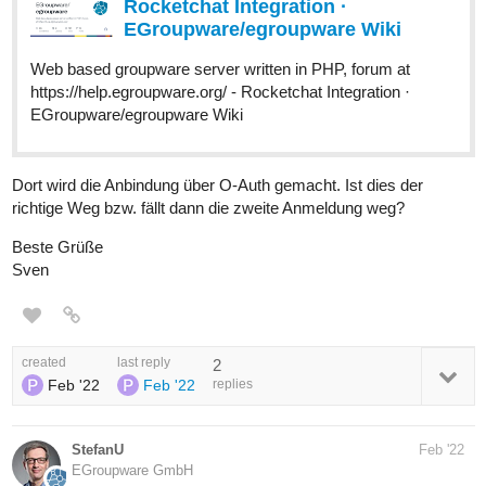
Rocketchat Integration ·
EGroupware/egroupware Wiki
Web based groupware server written in PHP, forum at
https://help.egroupware.org/ - Rocketchat Integration ·
EGroupware/egroupware Wiki
Dort wird die Anbindung über O-Auth gemacht. Ist dies der
richtige Weg bzw. fällt dann die zweite Anmeldung weg?
Beste Grüße
Sven
created
last reply
2
Feb '22
Feb '22
replies
StefanU
Feb '22
EGroupware GmbH