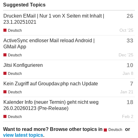
Suggested Topics
26
Drucken EMail | Nur 1 von X Seiten mit Inhalt |
23.1.20251021
Oct '25
Deutsch
33
ActiveSync endloser Mail reload Android |
GMail App
Dec '25
Deutsch
10
Jitsi Konfigurieren
Jan 8
Deutsch
7
Kein Zugriff auf Groupdav.php nach Update
Jan 21
Deutsch
18
Kalender Info (neuer Termin) geht nicht weg
26.0.20260123 (Pre-Release)
Feb 2
Deutsch
Want to read more? Browse other topics in
or
Deutsch
view latest topics
.