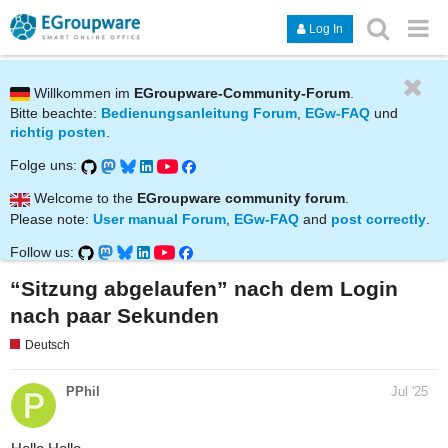
Log In
Willkommen im
EGroupware-Community-Forum
.
Bitte beachte:
Bedienungsanleitung Forum
,
EGw-FAQ
und
richtig posten
.
Folge uns:
Welcome to the
EGroupware community forum
.
Please note:
User manual Forum
,
EGw-FAQ
and
post correctly
.
Follow us:
“Sitzung abgelaufen” nach dem Login
nach paar Sekunden
Deutsch
PPhil
Jul '25