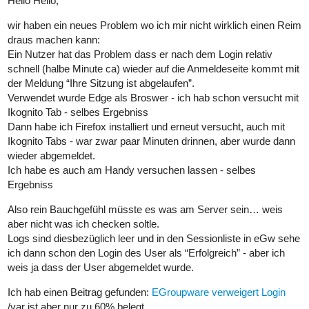
Hello Hello,
wir haben ein neues Problem wo ich mir nicht wirklich einen Reim
draus machen kann:
Ein Nutzer hat das Problem dass er nach dem Login relativ
schnell (halbe Minute ca) wieder auf die Anmeldeseite kommt mit
der Meldung “Ihre Sitzung ist abgelaufen”.
Verwendet wurde Edge als Broswer - ich hab schon versucht mit
Ikognito Tab - selbes Ergebniss
Dann habe ich Firefox installiert und erneut versucht, auch mit
Ikognito Tabs - war zwar paar Minuten drinnen, aber wurde dann
wieder abgemeldet.
Ich habe es auch am Handy versuchen lassen - selbes
Ergebniss
Also rein Bauchgefühl müsste es was am Server sein… weis
aber nicht was ich checken soltle.
Logs sind diesbezüglich leer und in den Sessionliste in eGw sehe
ich dann schon den Login des User als “Erfolgreich” - aber ich
weis ja dass der User abgemeldet wurde.
Ich hab einen Beitrag gefunden:
EGroupware verweigert Login
/var ist aber nur zu 60% belegt