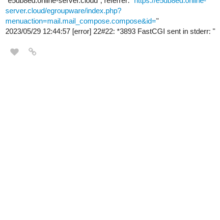
“e5db8ed.online-server.cloud”, referrer: "
https://e5db8ed.online-
server.cloud/egroupware/index.php?
menuaction=mail.mail_compose.compose&id=
"
2023/05/29 12:44:57 [error] 22#22: *3893 FastCGI sent in stderr: "