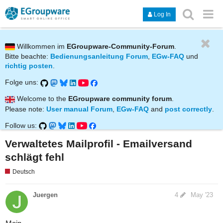
Log In
Willkommen im
EGroupware-Community-Forum
.
Bitte beachte:
Bedienungsanleitung Forum
,
EGw-FAQ
und
richtig posten
.
Folge uns:
Welcome to the
EGroupware community forum
.
Please note:
User manual Forum
,
EGw-FAQ
and
post correctly
.
Follow us:
Verwaltetes Mailprofil - Emailversand
schlägt fehl
Deutsch
Juergen
4
May '23