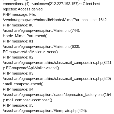
connections. (4): <unknown[212.227.193.157]>: Client host
rejected: Access denied
PHP message: File:
/vendor/egroupware/mime/lib/Horde/Mime/Part.php, Line: 1642
PHP message:
#0
/usr/share/egroupware/api/src/Mailer.php(744):
Horde_Mime_Part->send()
PHP message:
#1
/usr/share/egroupware/api/src/Mailer.php(600):
EGroupware\Api\Mailer->_send()
PHP message:
#2
/usr/share/egroupware/mail/inc/class.mail_compose.inc.php(3211
): EGroupware\Api\Mailer->send()
PHP message:
#3
/usr/share/egroupware/mail/inc/class.mail_compose.inc.php(520)
: mail_compose->send()
PHP message:
#4
/usr/share/egroupware/api/src/loader/deprecated_factory.php(154
): mail_compose->compose()
PHP message:
#5
/usr/share/egroupware/api/src/Etemplate.php(424):