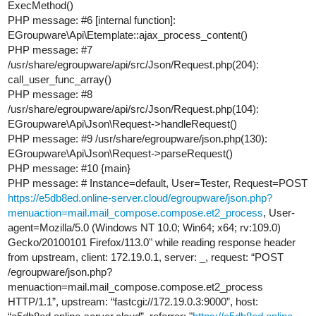
ExecMethod()
PHP message:
#6
[internal function]:
EGroupware\Api\Etemplate::ajax_process_content()
PHP message:
#7
/usr/share/egroupware/api/src/Json/Request.php(204):
call_user_func_array()
PHP message:
#8
/usr/share/egroupware/api/src/Json/Request.php(104):
EGroupware\Api\Json\Request->handleRequest()
PHP message:
#9
/usr/share/egroupware/json.php(130):
EGroupware\Api\Json\Request->parseRequest()
PHP message:
#10
{main}
PHP message: # Instance=default, User=Tester, Request=POST
https://e5db8ed.online-server.cloud/egroupware/json.php?
menuaction=mail.mail_compose.compose.et2_process
, User-
agent=Mozilla/5.0 (Windows NT 10.0; Win64; x64; rv:109.0)
Gecko/20100101 Firefox/113.0" while reading response header
from upstream, client: 172.19.0.1, server: _, request: “POST
/egroupware/json.php?
menuaction=mail.mail_compose.compose.et2_process
HTTP/1.1”, upstream: “fastcgi://172.19.0.3:9000”, host: