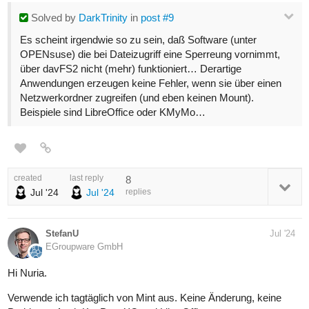
Solved
by
DarkTrinity
in
post #9
Es scheint irgendwie so zu sein, daß Software (unter
OPENsuse) die bei Dateizugriff eine Sperreung vornimmt,
über davFS2 nicht (mehr) funktioniert… Derartige
Anwendungen erzeugen keine Fehler, wenn sie über einen
Netzwerkordner zugreifen (und eben keinen Mount).
Beispiele sind LibreOffice oder KMyMo…
created
last reply
8
Jul '24
Jul '24
replies
StefanU
Jul '24
EGroupware GmbH
Hi Nuria.
Verwende ich tagtäglich von Mint aus. Keine Änderung, keine