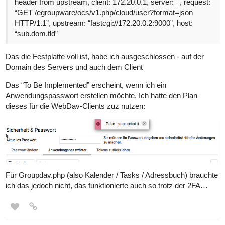
header from upstream, client: 172.20.0.1, server: _, request:
“GET /egroupware/ocs/v1.php/cloud/user?format=json
HTTP/1.1”, upstream: “fastcgi://172.20.0.2:9000”, host:
“sub.dom.tld”
Das die Festplatte voll ist, habe ich ausgeschlossen - auf der
Domain des Servers und auch dem Client
Das “To Be Implemented” erscheint, wenn ich ein
Anwendungspasswort erstellen möchte. Ich hatte den Plan
dieses für die WebDav-Clients zuz nutzen:
Für Groupdav.php (also Kalender / Tasks / Adressbuch) brauchte
ich das jedoch nicht, das funktionierte auch so trotz der 2FA…