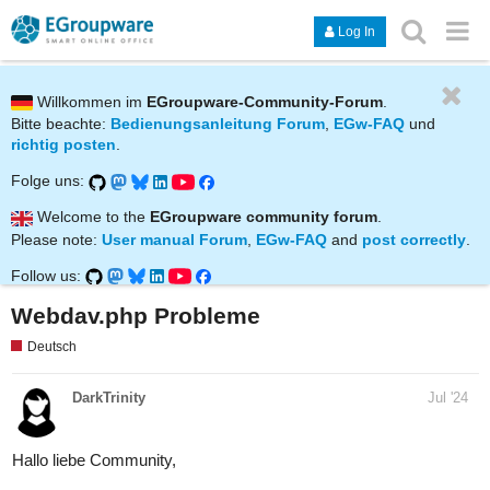
Log In
Willkommen im
EGroupware-Community-Forum
.
Bitte beachte:
Bedienungsanleitung Forum
,
EGw-FAQ
und
richtig posten
.
Folge uns:
Welcome to the
EGroupware community forum
.
Please note:
User manual Forum
,
EGw-FAQ
and
post correctly
.
Follow us:
Webdav.php Probleme
Deutsch
DarkTrinity
Jul '24
Hallo liebe Community,