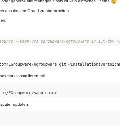
ncl oder generell alle managed Hosts ist kein einfaches Thema
 auch aus diesem Grund zu überarbeiten.
hen:
source --keep-vcs egroupware/egroupware:17.1.x-dev <Inst
bookmarks installieren mit
 später updaten