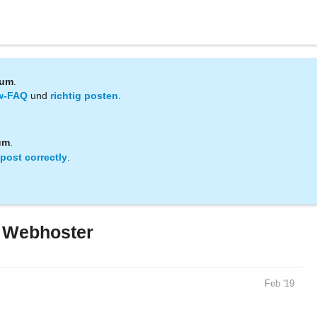
rum
.
w-FAQ
und
richtig posten
.
um
.
post correctly
.
f Webhoster
Feb '19