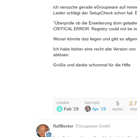
ich versuche gerade eGroupware auf meinen H
Leider schlägt der SetupCheck schon fail. E
“Überprüfe ob die Erweiterung dom geladen 
CRITICAL ERROR: Registry could not be init
Woran könnte das liegen und gibt es allgeme
Ich habe bisher eine recht alte Version vo
ablösen.
Grüße und danke schonmal für die Hilfe
5
2.
created
last reply
Feb '19
Apr '19
replies
vie
RalfBecker
EGroupware GmbH