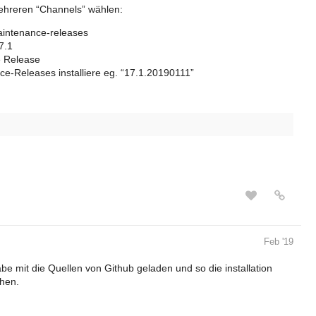
ehreren “Channels” wählen:
aintenance-releases
7.1
e Release
e-Releases installiere eg. “17.1.20190111”
Feb '19
e mit die Quellen von Github geladen und so die installation
ehen.