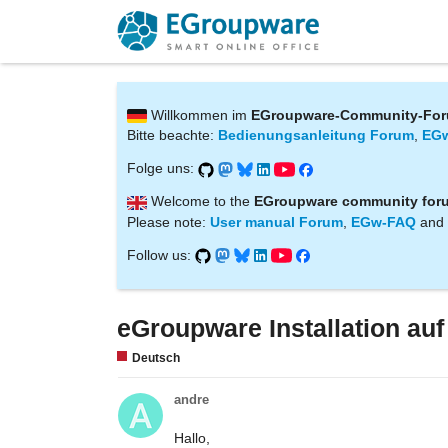
Willkommen im
EGroupware-Community-Fo
Bitte beachte:
Bedienungsanleitung Forum
,
EG
Folge uns:
Welcome to the
EGroupware community for
Please note:
User manual Forum
,
EGw-FAQ
and
Follow us:
eGroupware Installation au
Deutsch
andre
Hallo,