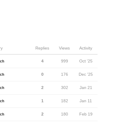
ry
Replies
Views
Activity
4
999
Oct '25
sch
0
176
Dec '25
sch
2
302
Jan 21
sch
1
182
Jan 11
sch
2
180
Feb 19
sch