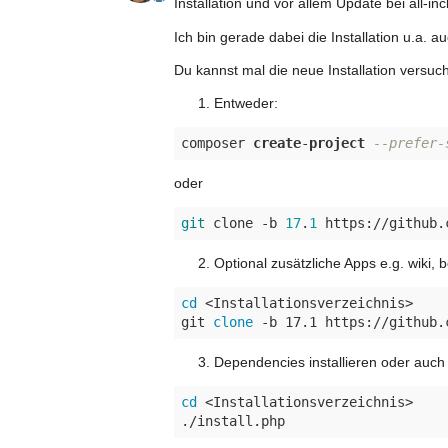
Installation und vor allem Update bei all-i
Ich bin gerade dabei die Installation u.a.
Du kannst mal die neue Installation versuc
Entweder:
composer 
create
-
project
--prefer-
oder
git
 clone -b 
17
.
1
Optional zusätzliche Apps e.g. wiki, 
cd
 <Installationsverzeichnis>

git 
clone
Dependencies installieren oder auch
cd
 <Installationsverzeichnis>
