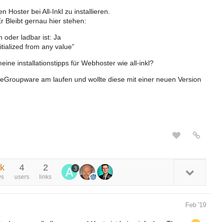
oster bei All-Inkl zu installieren.
r Bleibt gernau hier stehen:
oder ladbar ist: Ja
ialized from any value”
ine installationstipps für Webhoster wie all-inkl?
n eGroupware am laufen und wollte diese mit einer neuen Version
7k
4
2
3
ws
users
links
Feb '19