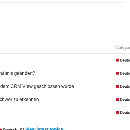
Catego
Deut
hältnis geändert?
Deut
chdem CRM View geschlossen wurde
Deut
 schwer zu erkennen
Deut
Deut
or
view latest topics
.
Deutsch