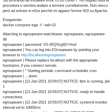
Sto provando ad installare eGw 19 su Cento 7. Ho seguito tutta la
procedura e sembra andare a termine correttamente. Non riesco
però ad entrare in eGw perché mi appare l’errore 503 su Apache.
Eseguendo:
docker-compose logs -f --tail=10
Attaching to egroupware-watchtower, egroupware, egroupware-
db
egroupware | password: VG-|RQ9zgI|D<Hsd
egroupware | You can log into EGroupware by pointing your
browser to
http://localhost/egroupware/
egroupware | Please replace localhost with the appropriate
hostname, if you connect remote.
egroupware | * Starting periodic command scheduler cron
egroupware | …done.
egroupware | [12-Jan-2021 10:59:07] NOTICE: fpm is running, pid
1
egroupware | [12-Jan-2021 10:59:07] NOTICE: ready to handle
connections
egroupware | [12-Jan-2021 10:59:07] NOTICE: systemd monitor
interval set to 10000ms