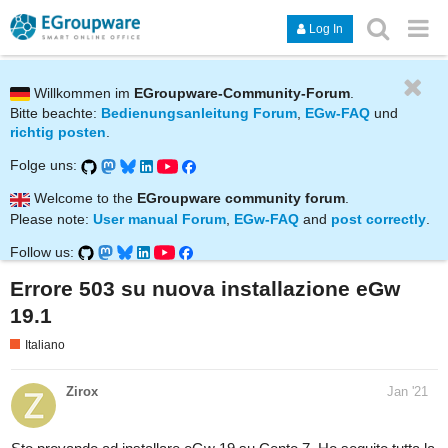
Log In
Willkommen im
EGroupware-Community-Forum
.
Bitte beachte:
Bedienungsanleitung Forum
,
EGw-FAQ
und
richtig posten
.
Folge uns:
Welcome to the
EGroupware community forum
.
Please note:
User manual Forum
,
EGw-FAQ
and
post correctly
.
Follow us:
Errore 503 su nuova installazione eGw
19.1
Italiano
Zirox
Jan '21