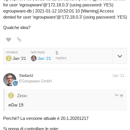
for user ‘egroupware’@‘172.18.0.3’ (using password: YES)
egroupware-db | 2021-01-12 10:52:01 10 [Warning] Access
denied for user ‘egroupware’@‘172.18.0.3’ (using password: YES)
Qualche idea?
created
last reply
5
Jan '21
Jan '21
replies
StefanU
Jan '21
EGroupware GmbH
Zirox:
eGw 19
Perché? La versione attuale è 20.1.20201217
Si prega di controllare le note: