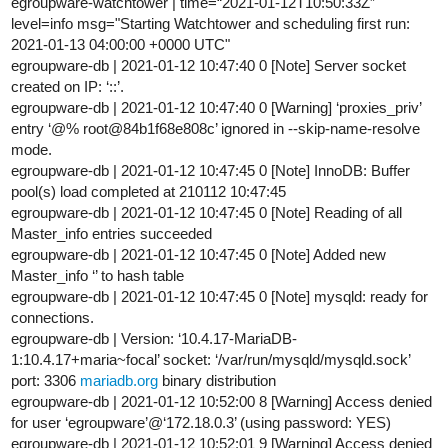
egroupware-watchtower | time=“2021-01-12T10:50:33Z”
level=info msg="Starting Watchtower and scheduling first run:
2021-01-13 04:00:00 +0000 UTC"
egroupware-db | 2021-01-12 10:47:40 0 [Note] Server socket
created on IP: ‘::’.
egroupware-db | 2021-01-12 10:47:40 0 [Warning] ‘proxies_priv’
entry ‘@% root@84b1f68e808c’ ignored in --skip-name-resolve
mode.
egroupware-db | 2021-01-12 10:47:45 0 [Note] InnoDB: Buffer
pool(s) load completed at 210112 10:47:45
egroupware-db | 2021-01-12 10:47:45 0 [Note] Reading of all
Master_info entries succeeded
egroupware-db | 2021-01-12 10:47:45 0 [Note] Added new
Master_info ‘’ to hash table
egroupware-db | 2021-01-12 10:47:45 0 [Note] mysqld: ready for
connections.
egroupware-db | Version: ‘10.4.17-MariaDB-
1:10.4.17+maria~focal’ socket: ‘/var/run/mysqld/mysqld.sock’
port: 3306
mariadb.org
binary distribution
egroupware-db | 2021-01-12 10:52:00 8 [Warning] Access denied
for user ‘egroupware’@‘172.18.0.3’ (using password: YES)
egroupware-db | 2021-01-12 10:52:01 9 [Warning] Access denied