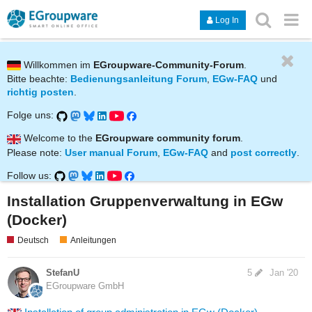
Log In
Willkommen im
EGroupware-Community-Forum
.
Bitte beachte:
Bedienungsanleitung Forum
,
EGw-FAQ
und
richtig posten
.
Folge uns:
Welcome to the
EGroupware community forum
.
Please note:
User manual Forum
,
EGw-FAQ
and
post correctly
.
Follow us:
Installation Gruppenverwaltung in EGw
(Docker)
Deutsch
Anleitungen
StefanU
5
Jan '20
EGroupware GmbH