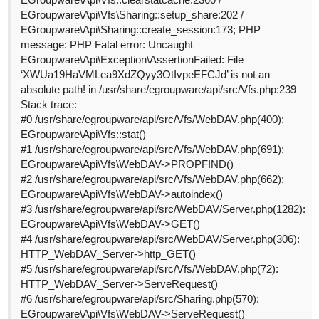
EGroupware\Api\Vfs\Sharing::setup_share:202 /
EGroupware\Api\Sharing::create_session:173; PHP
message: PHP Fatal error: Uncaught
EGroupware\Api\Exception\AssertionFailed: File
‘XWUa19HaVMLea9XdZQyy3OtIvpeEFCJd’ is not an
absolute path! in /usr/share/egroupware/api/src/Vfs.php:239
Stack trace:
#0
/usr/share/egroupware/api/src/Vfs/WebDAV.php(400):
EGroupware\Api\Vfs::stat()
#1
/usr/share/egroupware/api/src/Vfs/WebDAV.php(691):
EGroupware\Api\Vfs\WebDAV->PROPFIND()
#2
/usr/share/egroupware/api/src/Vfs/WebDAV.php(662):
EGroupware\Api\Vfs\WebDAV->autoindex()
#3
/usr/share/egroupware/api/src/WebDAV/Server.php(1282):
EGroupware\Api\Vfs\WebDAV->GET()
#4
/usr/share/egroupware/api/src/WebDAV/Server.php(306):
HTTP_WebDAV_Server->http_GET()
#5
/usr/share/egroupware/api/src/Vfs/WebDAV.php(72):
HTTP_WebDAV_Server->ServeRequest()
#6
/usr/share/egroupware/api/src/Sharing.php(570):
EGroupware\Api\Vfs\WebDAV->ServeRequest()