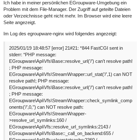
Ich habe in meiner persönlichen EGroupware-Umgebung ein
Problem mit dem File-Manager. Der Zugriff auf geteilte Dateien
oder Verzeichnisse geht nicht mehr. Im Browser wird eine leere
Seite angezeigt.
Im Log des egroupware-nginx wird folgendes angezeigt:
2025/01/19 18:48:57 [error] 21#21: *844 FastCGI sent in
stderr: “PHP message:
EGroupware\Api\Vfs\Base::resolve_url(’/’) can’t resolve path!
; PHP message:
EGroupware\Api\Vfs\StreamWrapper::url_stat(’/’,1) can NOT
resolve path!; PHP message:
EGroupware\Api\Vfs\Base::resolve_url(’/’) can’t resolve path!
; PHP message:
EGroupware\Api\Vfs\StreamWrapper::check_symlink_comp
onents(’/’,0,’’) can NOT resolve path:
EGroupware\Api\Vfs\StreamWrapper-
>resolve_url_symlinks:160 /
EGroupware\Api\Vfs::resolve_url_symlinks:2143 /
EGroupware\Api\Vfs\Base::_call_on_backend:655 /
EGroupware\Api\Vfs::clearstatcache:2360 /