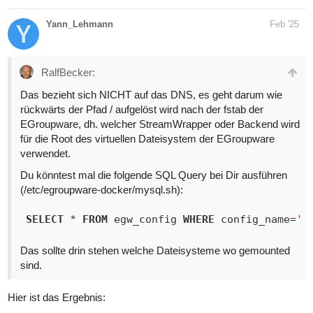
Yann_Lehmann
Feb '25
RalfBecker:
Das bezieht sich NICHT auf das DNS, es geht darum wie
rückwärts der Pfad / aufgelöst wird nach der fstab der
EGroupware, dh. welcher StreamWrapper oder Backend wird
für die Root des virtuellen Dateisystem der EGroupware
verwendet.
Du könntest mal die folgende SQL Query bei Dir ausführen
(/etc/egroupware-docker/mysql.sh):
SELECT
 * 
FROM
 egw_config 
WHERE
 config_name=
'v
Das sollte drin stehen welche Dateisysteme wo gemounted
sind.
Hier ist das Ergebnis: