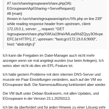
#7
/usr/share/egroupware/share.php(34):
EGroupware\Api\Sharing->ServeRequest()
#8
{main}
thrown in /usr/share/egroupware/api/src/Vfs.php on line 239”
while reading response header from upstream, client:
172.19.0.1, server: _, request: “GET
/egroupware/share.php/XWUa19HaVMLea9XdZQyy3OtIvpe
EFCJd HTTP/1.1”, upstream: “fastcgi://172.19.0.6:9000”,
host: “abdcefgh.ij”
Ich kann die Freigaben im Datei-Manager auch nicht mehr
anzeigen wenn sie mal angelegt wurden (nur beim Anlegen). Ich
weiss aber nicht ob dies ein EPL-Feature ist.
Ich hatte gestern Probleme mit dem internen DNS-Server und
musste ein Paar Einstellungen verändern, auch auf der VM wo
EGroupware läuft. Die Namensauflösung funktioniert aber wieder.
Die VM läuft unter Debian Bookworm, mit allen Updates, und
EGroupware in der Version 23.1.20250113.
Ich bin da überfordert und für jeden Hinweis zu einer Lösung sehr