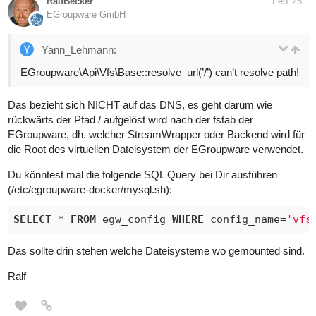
RalfBecker
Feb '25
EGroupware GmbH
Yann_Lehmann:
EGroupware\Api\Vfs\Base::resolve_url(’/’) can’t resolve path!
Das bezieht sich NICHT auf das DNS, es geht darum wie
rückwärts der Pfad / aufgelöst wird nach der fstab der
EGroupware, dh. welcher StreamWrapper oder Backend wird für
die Root des virtuellen Dateisystem der EGroupware verwendet.
Du könntest mal die folgende SQL Query bei Dir ausführen
(/etc/egroupware-docker/mysql.sh):
SELECT
 * 
FROM
 egw_config 
WHERE
 config_name=
'vfs
Das sollte drin stehen welche Dateisysteme wo gemounted sind.
Ralf