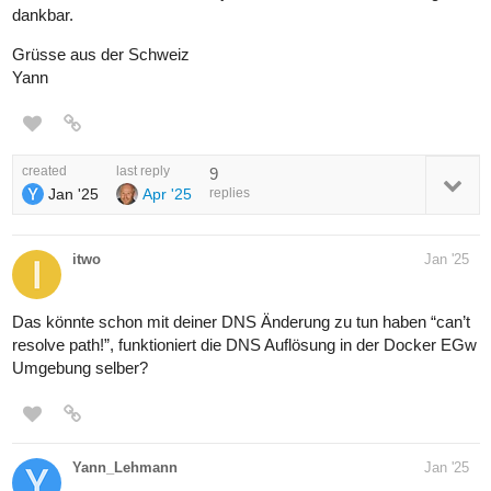
dankbar.
Grüsse aus der Schweiz
Yann
created
last reply
9
Jan '25
Apr '25
replies
itwo
Jan '25
Das könnte schon mit deiner DNS Änderung zu tun haben “can’t
resolve path!”, funktioniert die DNS Auflösung in der Docker EGw
Umgebung selber?
Yann_Lehmann
Jan '25