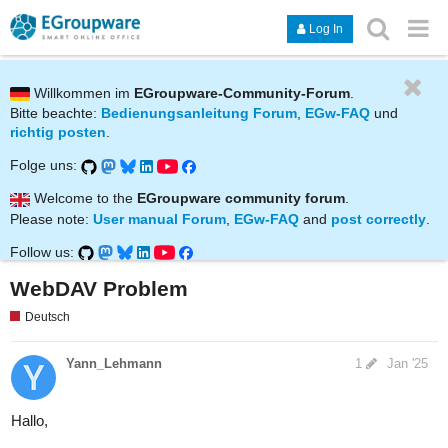
Log In
Willkommen im
EGroupware-Community-Forum
.
Bitte beachte:
Bedienungsanleitung Forum
,
EGw-FAQ
und
richtig posten
.
Folge uns:
Welcome to the
EGroupware community forum
.
Please note:
User manual Forum
,
EGw-FAQ
and
post correctly
.
Follow us:
WebDAV Problem
Deutsch
Yann_Lehmann
1
Jan '25
Hallo,