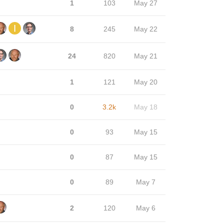
1
103
May 27
8
245
May 22
24
820
May 21
1
121
May 20
0
3.2k
May 18
0
93
May 15
0
87
May 15
0
89
May 7
2
120
May 6