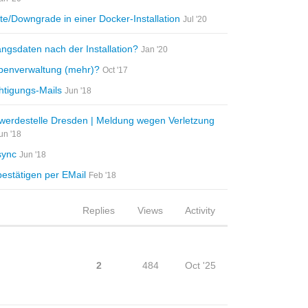
e/Downgrade in einer Docker-Installation
Jul '20
ngsdaten nach der Installation?
Jan '20
penverwaltung (mehr)?
Oct '17
htigungs-Mails
Jun '18
rdestelle Dresden | Meldung wegen Verletzung
un '18
sync
Jun '18
estätigen per EMail
Feb '18
Replies
Views
Activity
2
484
Oct '25