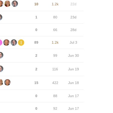
10
1.2k
22d
1
80
23d
0
66
28d
89
1.2k
Jul 3
2
99
Jun 30
2
116
Jun 19
15
422
Jun 18
0
88
Jun 17
0
92
Jun 17