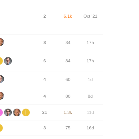
2
6.1k
Oct '21
8
34
17h
6
84
17h
4
60
1d
4
80
8d
21
1.3k
11d
3
75
16d