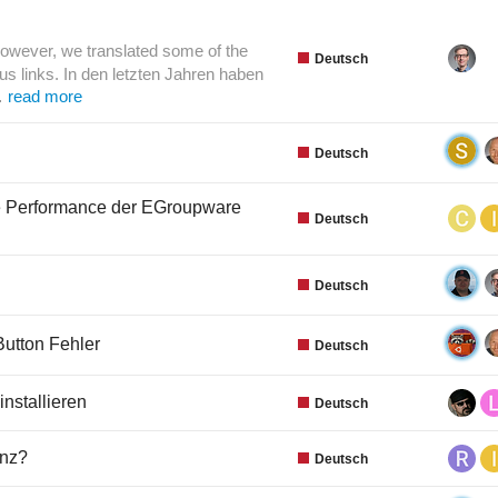
owever, we translated some of the
Deutsch
ous links. In den letzten Jahren haben
n…
read more
Deutsch
e Performance der EGroupware
Deutsch
Deutsch
Button Fehler
Deutsch
nstallieren
Deutsch
enz?
Deutsch