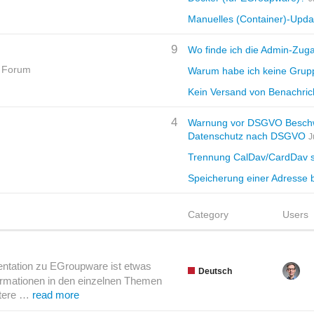
Manuelles (Container)-Updat
9
Wo finde ich die Admin-Zuga
m Forum
Warum habe ich keine Grup
Kein Versand von Benachric
4
Warnung vor DSGVO Beschwe
Datenschutz nach DSGVO
J
Trennung CalDav/CardDav 
Speicherung einer Adresse b
Category
Users
ntation zu EGroupware ist etwas
Deutsch
formationen in den einzelnen Themen
itere …
read more