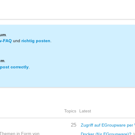
rum
.
w-FAQ
und
richtig posten
.
um
.
post correctly
.
Topics
Latest
25
Zugriff auf EGroupware pe
n Themen in Form von
Docker (für EGroupware)?
J