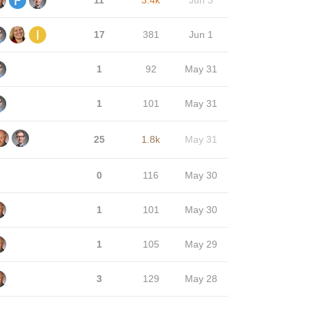
17
381
Jun 1
1
92
May 31
1
101
May 31
25
1.8k
May 31
0
116
May 30
1
101
May 30
1
105
May 29
3
129
May 28