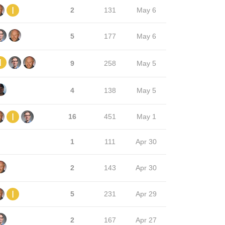
2
131
May 6
5
177
May 6
9
258
May 5
4
138
May 5
16
451
May 1
1
111
Apr 30
2
143
Apr 30
5
231
Apr 29
2
167
Apr 27