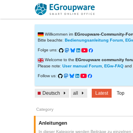
Willkommen im
EGroupware-Community-Fo
Bitte beachte:
Bedienungsanleitung Forum
,
EG
Folge uns:
Welcome to the
EGroupware community for
Please note:
User manual Forum
,
EGw-FAQ
and
Follow us:
Deutsch
all
Latest
Top
Category
Anleitungen
In dieser Kategorie werden Beiträge zu einzelne