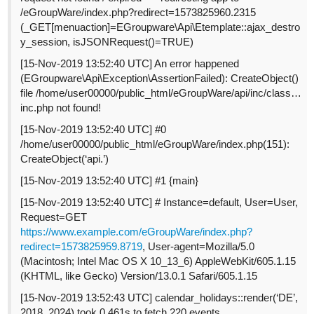
/eGroupWare/index.php?redirect=1573825960.2315
(_GET[menuaction]=EGroupware\Api\Etemplate::ajax_destro
y_session, isJSONRequest()=TRUE)
[15-Nov-2019 13:52:40 UTC] An error happened
(EGroupware\Api\Exception\AssertionFailed): CreateObject()
file /home/user00000/public_html/eGroupWare/api/inc/class…
inc.php not found!
[15-Nov-2019 13:52:40 UTC]
#0
/home/user00000/public_html/eGroupWare/index.php(151):
CreateObject(‘api.’)
[15-Nov-2019 13:52:40 UTC]
#1
{main}
[15-Nov-2019 13:52:40 UTC] # Instance=default, User=User,
Request=GET
https://www.example.com/eGroupWare/index.php?
redirect=1573825959.8719
, User-agent=Mozilla/5.0
(Macintosh; Intel Mac OS X 10_13_6) AppleWebKit/605.1.15
(KHTML, like Gecko) Version/13.0.1 Safari/605.1.15
[15-Nov-2019 13:52:43 UTC] calendar_holidays::render(‘DE’,
2018, 2024) took 0.461s to fetch 220 events