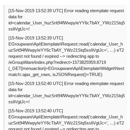
[15-Nov-2019 13:52:39 UTC] Error reading etemplate request
data for
id=calendar_User_huzSrit94fWwpyIeYY6cTbAY_YWz21Stq5
ssliVgtJc=!
[15-Nov-2019 13:52:39 UTC]
EGroupware\Api\Etemplate\Request::read(‘calendar_User_h
uzSrit94fWwpyIeYY6cTbAY_YWz21Stq5ssliVgtJc=’, …) eT2
request not found / expired --> redirecting app to
/eGroupWare/index.php?redirect=1573825959.8719
(_GET[menuaction]=EGroupware\Api\Etemplate\Widget\Next
match::ajax_get_rows, isJSONRequest()=TRUE)
[15-Nov-2019 13:52:40 UTC] Error reading etemplate request
data for
id=calendar_User_huzSrit94fWwpyIeYY6cTbAY_YWz21Stq5
ssliVgtJc=!
[15-Nov-2019 13:52:40 UTC]
EGroupware\Api\Etemplate\Request::read(‘calendar_User_h
uzSrit94fWwpyIeYY6cTbAY_YWz21Stq5ssliVgtJc=’, …) eT2
request not found / expired --> redirecting app to