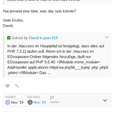
Hat jemand eine Idee, was das sein könnte?
Viele Grüße,
David.
Solved
by
David
in
post #15
In der .htaccess im Hauptpfad ist festgelegt, dass alles auf
PHP 7.3.11 laufen soll. Wenn ich in der .htaccess im
EGroupware-Ordner folgendes hinzufüge, läuft nur
EGroupware auf PHP 5.6.40: <IfModule mime_module>
AddHandler application/x-httpd-ea-php56___lsphp .php .php5
.phtml </IfModule> Das …
created
last reply
17
Nov '19
Nov '19
replies