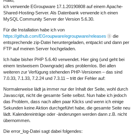
Hallo,
ich verwende EGroupware 17.1.20190808 auf einem Apache-
Shared-Hosting-Server. Als Datenbank verwende ich einen
MySQL Community Server der Version 5.6.30.
Für die Installation habe ich von
https://github.com/EGroupware/egroupware/releases
die
3
entsprechende zip-Datei heruntergeladen, entpackt und dann per
FTP auf meinen Server hochgeladen.
Ich habe bisher PHP 5.6.40 verwendet. Hier ging (und geht bei
einem testweisem Downgrade) alles problemlos. Bei allen
weiteren zur Verfügung stehenden PHP-Versionen – das sind
7.0.33, 7.1.33, 7.2.24 und 7.3.11 – tritt der Fehler auf:
Normalerweise lädt ja immer nur der Inhalt der Seite, wohl durch
Javascript, nicht die gesamte Seite selbst. Nun habe ich jedoch
das Problem, dass nach allen paar Klicks und wenn ich einige
Sekunden keine Aktion durchgeführt habe, die gesamte Seite neu
lädt. Kalendereinträge oder -änderungen werden dann z.B. nicht
übernommen.
Die error_log-Datei sagt dabei folgendes: