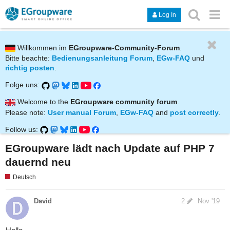
Log In
Willkommen im
EGroupware-Community-Forum
.
Bitte beachte:
Bedienungsanleitung Forum
,
EGw-FAQ
und
richtig posten
.
Folge uns:
Welcome to the
EGroupware community forum
.
Please note:
User manual Forum
,
EGw-FAQ
and
post correctly
.
Follow us:
EGroupware lädt nach Update auf PHP 7
dauernd neu
Deutsch
David
2
Nov '19