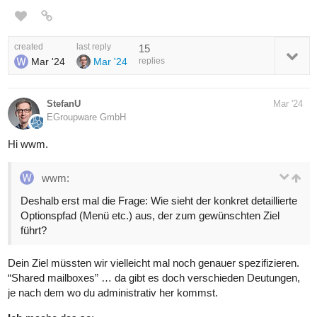
created
last reply
15
Mar '24
Mar '24
replies
StefanU
Mar '24
EGroupware GmbH
Hi wwm.
wwm:
Deshalb erst mal die Frage: Wie sieht der konkret detaillierte
Optionspfad (Menü etc.) aus, der zum gewünschten Ziel
führt?
Dein Ziel müssten wir vielleicht mal noch genauer spezifizieren.
“Shared mailboxes” … da gibt es doch verschieden Deutungen,
je nach dem wo du administrativ her kommst.