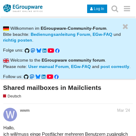
Log In
Willkommen im
EGroupware-Community-Forum
.
Bitte beachte:
Bedienungsanleitung Forum
,
EGw-FAQ
und
richtig posten
.
Folge uns:
Welcome to the
EGroupware community forum
.
Please note:
User manual Forum
,
EGw-FAQ
and
post correctly
.
Follow us:
Shared mailboxes in Mailclients
Deutsch
wwm
Mar '24
Hallo,
ich will/muss einge Postfächer mehreren Benutzern zugänglich