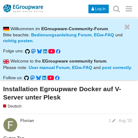
Log In
Willkommen im
EGroupware-Community-Forum
.
Bitte beachte:
Bedienungsanleitung Forum
,
EGw-FAQ
und
richtig posten
.
Folge uns:
Welcome to the
EGroupware community forum
.
Please note:
User manual Forum
,
EGw-FAQ
and
post correctly
.
Follow us:
Installation Egroupware Docker auf V-
Server unter Plesk
Deutsch
Florian
1
Aug '20