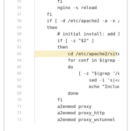
		fi
		nginx -s reload
	fi
	if [ -d /etc/apache2 -a -x /usr
	then
		# initial install: add Inc
		if [ -z "$2" ]
		then
			cd /etc/apache2/sites-a
			for conf in $(grep -il
			do
				[ -z "$(grep '/et
					sed -i 's|<
					echo "Includ
			done
		fi
		a2enmod proxy
		a2enmod proxy_http
		a2enmod proxy_wstunnel