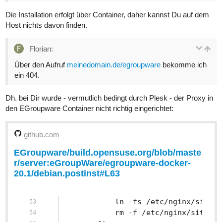
Die Installation erfolgt über Container, daher kannst Du auf dem
Host nichts davon finden.
Florian:
Über den Aufruf
meinedomain.de/egroupware
bekomme ich
ein 404.
Dh. bei Dir wurde - vermutlich bedingt durch Plesk - der Proxy in
den EGroupware Container nicht richtig eingerichtet:
github.com
EGroupware/build.opensuse.org/blob/maste
r/server:eGroupWare/egroupware-docker-
20.1/debian.postinst#L63
			ln -fs /etc/nginx/sit
			rm -f /etc/nginx/sites