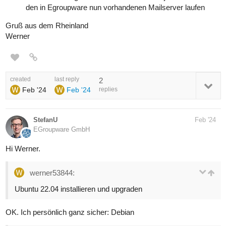
den in Egroupware nun vorhandenen Mailserver laufen
Gruß aus dem Rheinland
Werner
created
last reply
2
Feb '24
Feb '24
replies
StefanU
Feb '24
EGroupware GmbH
Hi Werner.
werner53844:
Ubuntu 22.04 installieren und upgraden
OK. Ich persönlich ganz sicher: Debian