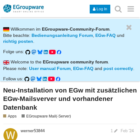
Log In
Willkommen im
EGroupware-Community-Forum
.
Bitte beachte:
Bedienungsanleitung Forum
,
EGw-FAQ
und
richtig posten
.
Folge uns:
Welcome to the
EGroupware community forum
.
Please note:
User manual Forum
,
EGw-FAQ
and
post correctly
.
Follow us:
Neu-Installation von EGw mit zusätzlichen
EGw-Mailsverver und vorhandener
Datenbank
Apps
EGroupware Mail(-Server)
werner53844
1
Feb '24